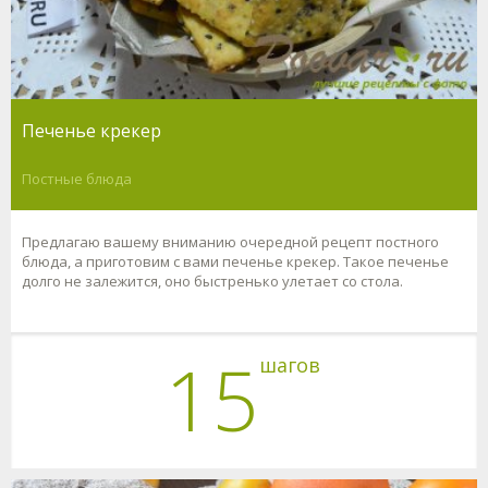
Печенье крекер
Постные блюда
Предлагаю вашему вниманию очередной рецепт постного
блюда, а приготовим с вами печенье крекер. Такое печенье
долго не залежится, оно быстренько улетает со стола.
15
шагов