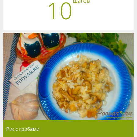
10
шагов
Рис с грибами