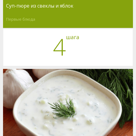
Суп-пюре из свеклы и яблок
Первые блюда
4
шага