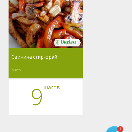
Свинина стир-фрай
Мясо
9
шагов
1