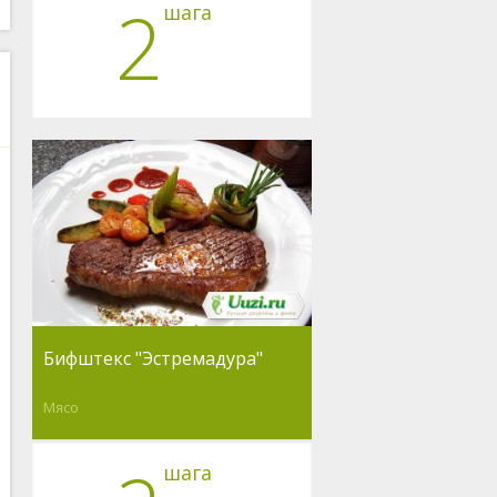
2
шага
Бифштекс "Эстремадура"
Мясо
шага