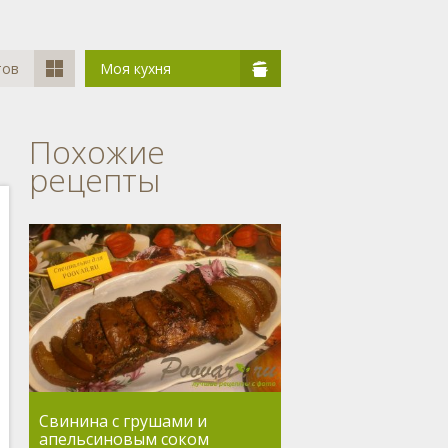
тов
Моя кухня
Похожие
рецепты
Свинина с грушами и
апельсиновым соком