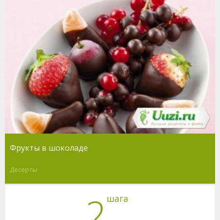
Фрукты в шоколаде
Десерты
2
шага