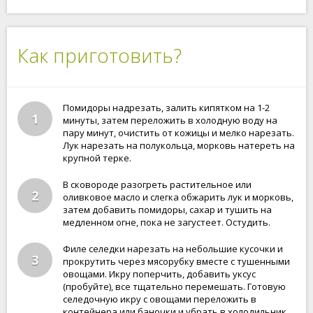
Как приготовить?
Помидоры надрезать, залить кипятком на 1-2
1
минуты, затем переложить в холодную воду на
пару минут, очистить от кожицы и мелко нарезать.
Лук нарезать на полукольца, морковь натереть на
крупной терке.
В сковороде разогреть растительное или
2
оливковое масло и слегка обжарить лук и морковь,
затем добавить помидоры, сахар и тушить на
медленном огне, пока не загустеет. Остудить.
Филе селедки нарезать на небольшие кусочки и
3
прокрутить через мясорубку вместе с тушенными
овощами. Икру поперчить, добавить уксус
(пробуйте), все тщательно перемешать. Готовую
селедочную икру с овощами переложить в
контейнера или баночки и убрать в холодильник.