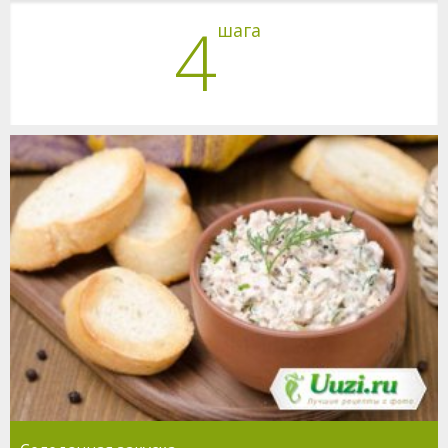
4
шага