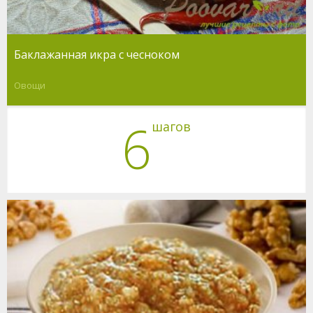
Баклажанная икра с чесноком
Овощи
6
шагов