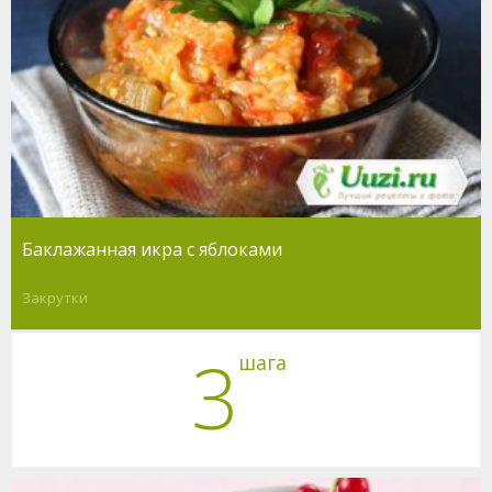
Баклажанная икра с яблоками
Закрутки
3
шага