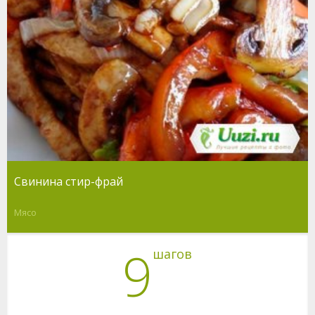
Свинина стир-фрай
Мясо
9
шагов