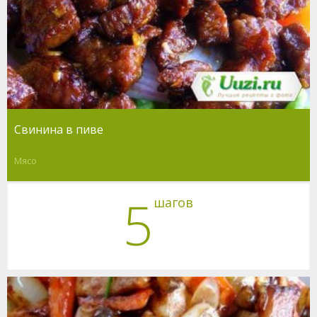
Свинина в пиве
Мясо
5
шагов