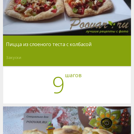
Пицца из слоеного теста с колбасой
Закуски
9
шагов