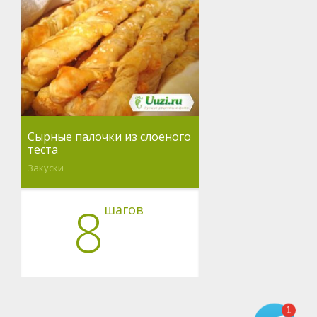
Сырные палочки из слоеного
теста
Закуски
8
шагов
1