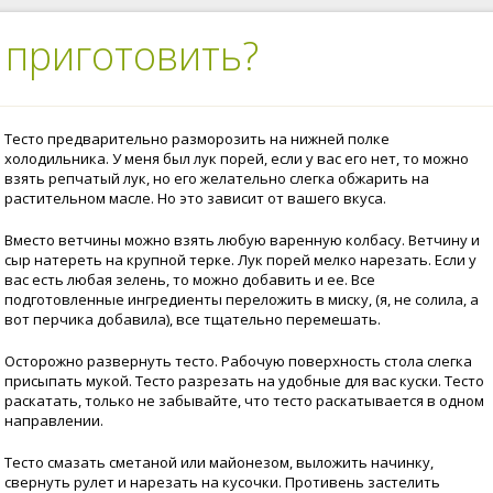
 приготовить?
Тесто предварительно разморозить на нижней полке
холодильника. У меня был лук порей, если у вас его нет, то можно
взять репчатый лук, но его желательно слегка обжарить на
растительном масле. Но это зависит от вашего вкуса.
Вместо ветчины можно взять любую варенную колбасу. Ветчину и
сыр натереть на крупной терке. Лук порей мелко нарезать. Если у
вас есть любая зелень, то можно добавить и ее. Все
подготовленные ингредиенты переложить в миску, (я, не солила, а
вот перчика добавила), все тщательно перемешать.
Осторожно развернуть тесто. Рабочую поверхность стола слегка
присыпать мукой. Тесто разрезать на удобные для вас куски. Тесто
раскатать, только не забывайте, что тесто раскатывается в одном
направлении.
Тесто смазать сметаной или майонезом, выложить начинку,
свернуть рулет и нарезать на кусочки. Противень застелить