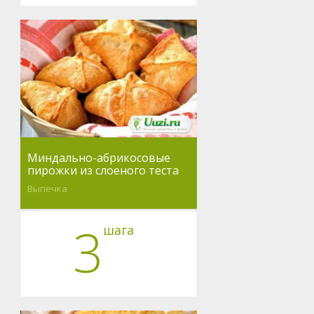
Миндально-абрикосовые
пирожки из слоеного теста
Выпечка
3
шага