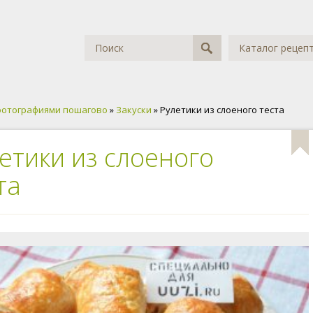
Каталог рецеп
фотографиями пошагово
»
Закуски
» Рулетики из слоеного теста
етики из слоеного
та