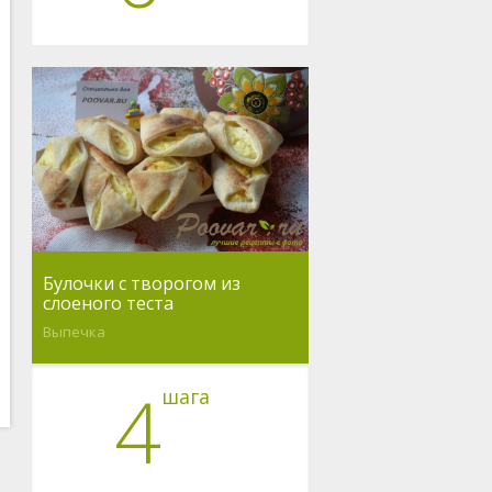
Булочки с творогом из
слоеного теста
Выпечка
4
шага