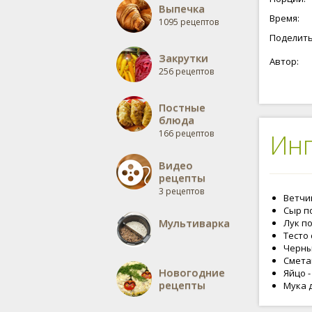
Выпечка
Время:
1095 рецептов
Поделить
Закрутки
Автор:
256 рецептов
Постные
блюда
166 рецептов
Ин
Видео
рецепты
3 рецептов
Ветчин
Сыр по
Мультиварка
Лук по
Тесто 
Черны
Смета
Новогодние
Яйцо -
рецепты
Мука 