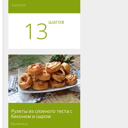
Закуски
13
шагов
Рулеты из слоеного теста с
беконом и сыром
Выпечка