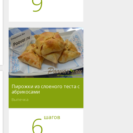
9
Пирожки из слоеного теста с
абрикосами
Выпечка
6
шагов