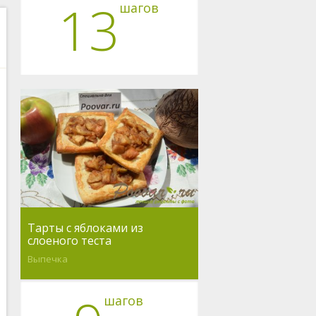
13
шагов
Тарты с яблоками из
слоеного теста
Выпечка
шагов