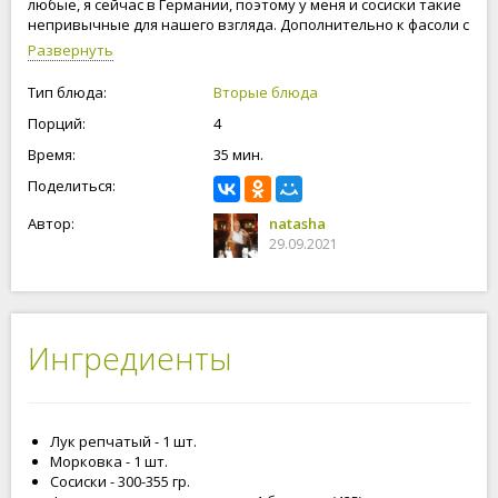
любые, я сейчас в Германии, поэтому у меня и сосиски такие
непривычные для нашего взгляда. Дополнительно к фасоли с
сосисками можно приготовить картофельное пюре, или
Развернуть
подаем как самостоятельное блюдо. Все ингредиенты в этом
блюде доступные и всегда есть в продаже в любом
Тип блюда:
Вторые блюда
супермаркете. Готовьте с любовью и у вас все получится.
Порций:
4
Время:
35 мин.
Поделиться:
Автор:
natasha
29.09.2021
Ингредиенты
Лук репчатый - 1 шт.
Морковка - 1 шт.
Сосиски - 300-355 гр.