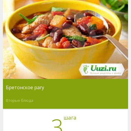
Бретонское рагу
Вторые блюда
3
шага