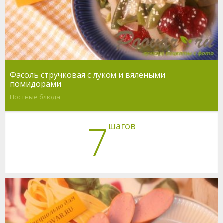
Фасоль стручковая с луком и вялеными
помидорами
Постные блюда
7
шагов