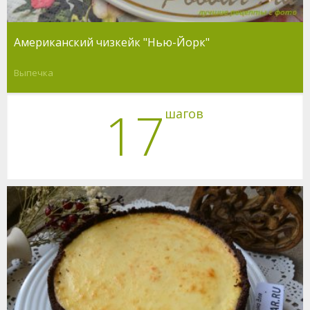
Американский чизкейк "Нью-Йорк"
Выпечка
17
шагов