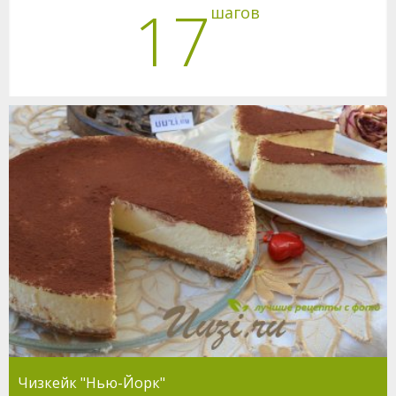
17
шагов
Чизкейк "Нью-Йорк"