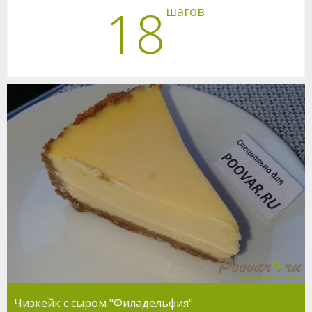
18
шагов
Чизкейк с сыром "Филадельфия"