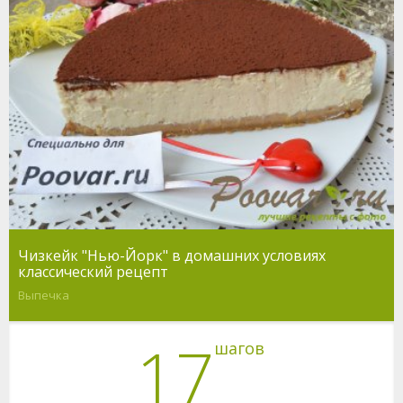
Чизкейк "Нью-Йорк" в домашних условиях
классический рецепт
Выпечка
17
шагов