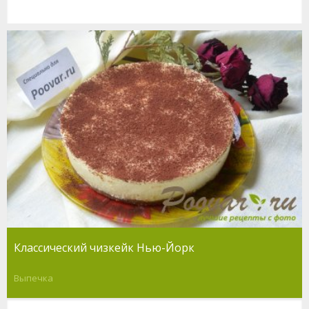
Классический чизкейк Нью-Йорк
Выпечка