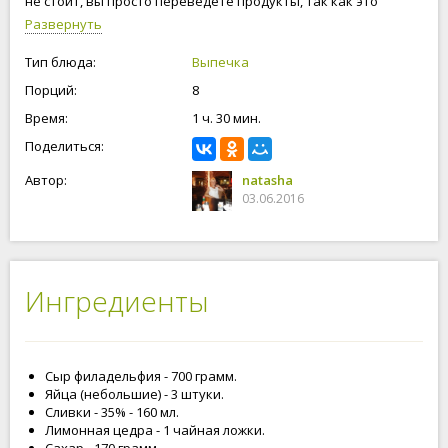
не стоит, вы просто переведете продукты, так как это
совершенно разные сыры. Надеюсь мое полное описание и
Развернуть
фотографии помогут вам в приготовление классического
чизкейка.
Тип блюда:
Выпечка
Порций:
8
Время:
1 ч. 30 мин.
Поделиться:
Автор:
natasha
03.06.2016
Ингредиенты
Сыр филадельфия - 700 грамм.
Яйца (небольшие) - 3 штуки.
Сливки - 35% - 160 мл.
Лимонная цедра - 1 чайная ложки.