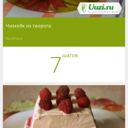
Чизкейк из творога
Выпечка
7
шагов