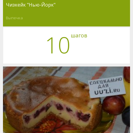
Чизкейк "Нью-Йорк"
Выпечка
10
шагов