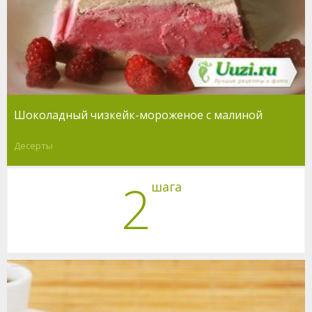
Шоколадный чизкейк-мороженое с малиной
Десерты
2
шага