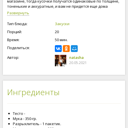
магазине, тогда кусочки получатся одинаковые по толщине,
тоненькие и аккуратные, и вам не придется еще дома
заморачиваться с нарезкой. Тесто можно брать готовое,
Развернуть
магазинное слоенное, оно может быть любое. Или
приготовить самостоятельно по этому подробному рецепту
Тип блюда:
Закуски
«Слоеное бездрожжевое тесто быстрого приготовления», а
Порций:
20
найдете его в рубрике «Выпечка». Но и в этом рецепте есть
подробная инструкция как приготовить это тесто, так, что
Время:
50 мин.
идем в магазин и готовим вкуснейшие быстрые рулетики.
Готовьте с любовью, мира вам.
Поделиться:
Автор:
natasha
20.05.2021
Ингредиенты
Тесто -
Мука - 350-гр.
Разрыхлитель - 1 пакетик.