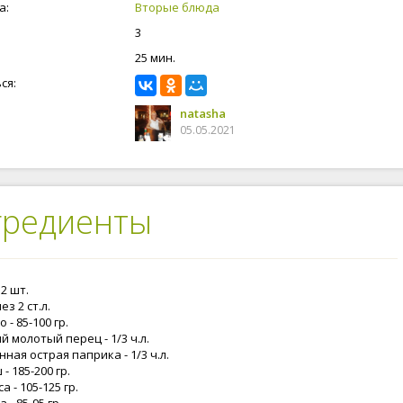
и. Так, что готовьте с удовольствием и будьте счастливы и
а:
Вторые блюда
3
25 мин.
ся:
natasha
05.05.2021
гредиенты
 2 шт.
з 2 ст.л.
 - 85-100 гр.
 молотый перец - 1/3 ч.л.
ная острая паприка - 1/3 ч.л.
- 185-200 гр.
а - 105-125 гр.