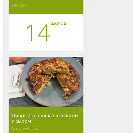
Закуски
14
шагов
Пирог из лаваша с колбасой
и сыром
Вторые блюда