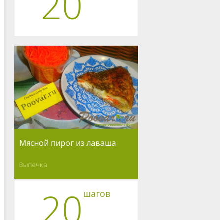
20
Мясной пирог из лаваша
Выпечка
20
шагов