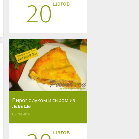
20
шагов
Пирог с луком и сыром из
лаваша
Выпечка
шагов