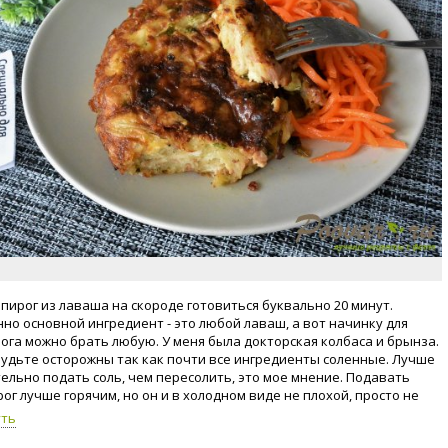
пирог из лаваша на скороде готовиться буквально 20 минут.
нно основной ингредиент - это любой лаваш, а вот начинку для
рога можно брать любую. У меня была докторская колбаса и брынза.
будьте осторожны так как почти все ингредиенты соленные. Лучше
ельно подать соль, чем пересолить, это мое мнение. Подавать
ог лучше горячим, но он и в холодном виде не плохой, просто не
лодные пироги. Количество ингредиентов можно увеличить или
уть
ь, все зависит от вашего аппетита. Этого пирога как раз хватила н