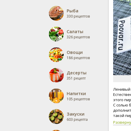
Рыба
330 рецептов
Салаты
326 рецептов
Овощи
186 рецептов
Десерты
351 рецепт
Ленивый 
Напитки
Естестве
105 рецептов
этого пи
С солью 
дополнит
Закуски
такой пир
603 рецепта
люблю хо
Разверн
уменьшит