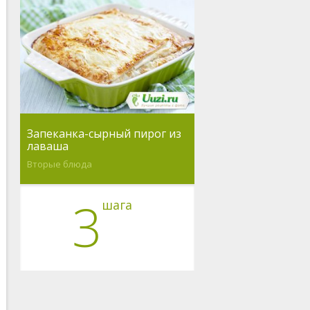
Запеканка-сырный пирог из
лаваша
Вторые блюда
3
шага