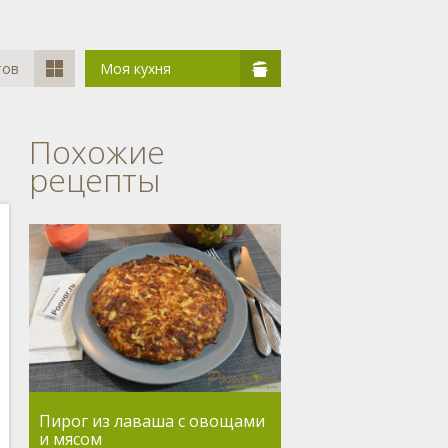
тов
Моя кухня
Похожие
рецепты
Пирог из лаваша с овощами
и мясом