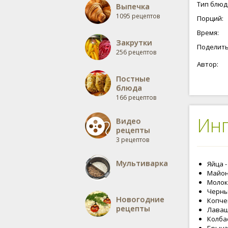
три порци
Тип блюд
Выпечка
любимы.
1095 рецептов
Порций:
Время:
Закрутки
Поделить
256 рецептов
Автор:
Постные
блюда
166 рецептов
Ин
Видео
рецепты
3 рецептов
Мультиварка
Яйца -
Майоне
Молоко
Черный
Новогодние
Копчен
рецепты
Лаваш 
Колбас