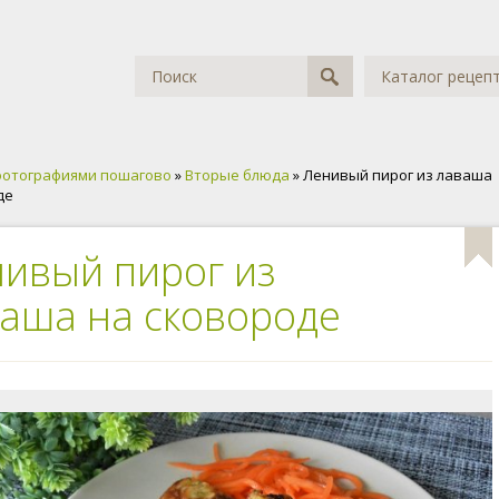
Каталог рецеп
фотографиями пошагово
»
Вторые блюда
» Ленивый пирог из лаваша
де
ивый пирог из
аша на сковороде