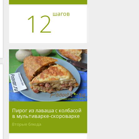
12
шагов
Пирог из лаваша с колбасой
в мультиварке-скороварке
Вторые блюда