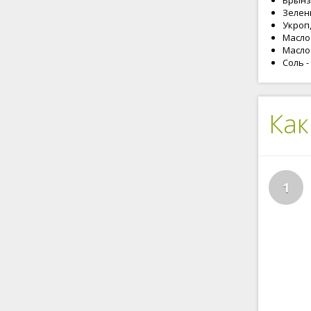
Брынза
Зелены
Укроп,
Масло 
Масло 
Соль -
Как
1