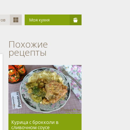
тов
Моя кухня
Похожие
рецепты
Курица с брокколи в
сливочном соусе