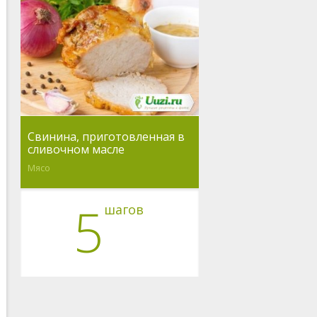
Свинина, приготовленная в
сливочном масле
Мясо
5
шагов