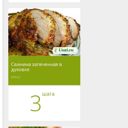
Свинина запеченная в
духовке
Мясо
3
шага