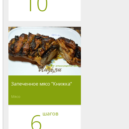
10
Запеченное мясо "Книжка"
Мясо
6
шагов