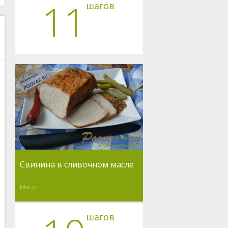
11
шагов
Свинина в сливочном масле
Мясо
шагов