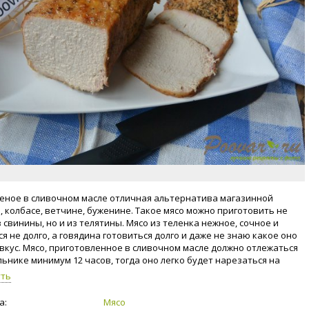
еное в сливочном масле отличная альтернатива магазинной
, колбасе, ветчине, буженине. Такое мясо можно приготовить не
 свинины, но и из телятины. Мясо из теленка нежное, сочное и
я не долго, а говядина готовиться долго и даже не знаю какое оно
 вкус. Мясо, приготовленное в сливочном масле должно отлежаться
льнике минимум 12 часов, тогда оно легко будет нарезаться на
астины и вкус у него улучшиться, так как готовлю я очень часто
уть
этому рецепту и знаю, что говорю. Храниться такое мясо в плотной
 в холодильнике до 2 недель. Именно этот кусок мяса уехал в
а:
Мясо