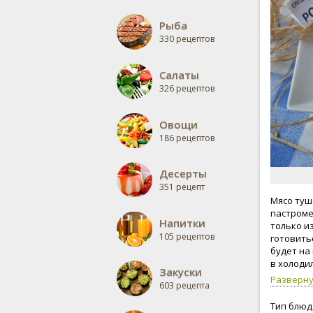
Рыба
330 рецептов
Салаты
326 рецептов
Овощи
186 рецептов
Десерты
351 рецепт
Мясо туш
пастроме
Напитки
только из
105 рецептов
готовитьс
будет на
в холоди
Закуски
тонкие пл
Разверн
603 рецепта
мясо по 
упаковке
Тип блюд