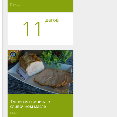
Птица
11
шагов
Тушеная свинина в
сливочном масле
Мясо