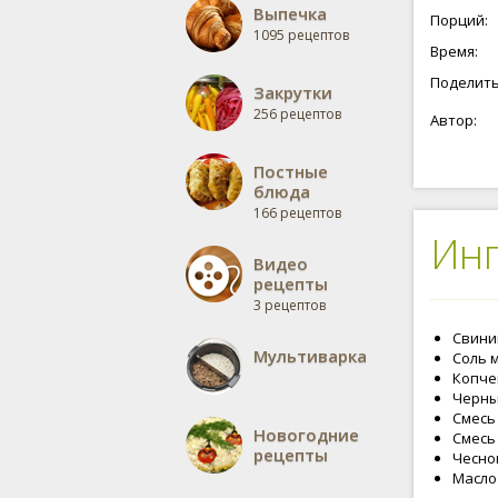
Германию 
Выпечка
Порций:
мясо в ма
1095 рецептов
будете зн
Время:
возникну
на этом 
Поделить
Закрутки
большим 
256 рецептов
Автор:
Постные
блюда
166 рецептов
Ин
Видео
рецепты
3 рецептов
Свинин
Мультиварка
Соль м
Копчен
Черный
Смесь 
Новогодние
Смесь 
рецепты
Чеснок
Масло 