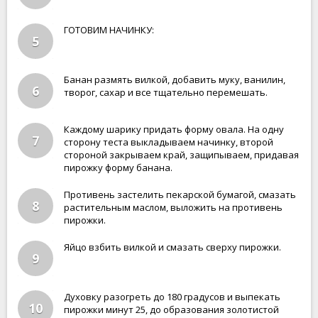
ГОТОВИМ НАЧИНКУ:
5
Банан размять вилкой, добавить муку, ванилин,
6
творог, сахар и все тщательно перемешать.
Каждому шарику придать форму овала. На одну
7
сторону теста выкладываем начинку, второй
стороной закрываем край, защипываем, придавая
пирожку форму банана.
Противень застелить пекарской бумагой, смазать
8
растительным маслом, выложить на противень
пирожки.
Яйцо взбить вилкой и смазать сверху пирожки.
9
Духовку разогреть до 180 градусов и выпекать
10
пирожки минут 25, до образования золотистой