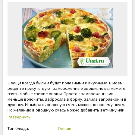
Овощи всегда были и будут полезными и вкусными. В моем
рецепте присутствуют замороженные овощи, но вы можете
взять любые свежие овощи. Просто с замороженными
меньше волокиты. Забросила в форму, залила заправкой и в
духовку. И выбрать овощную смесь можно по вашему вкусу.
По желанию в овощную смесь можно добавить ветчину или
любую колбасу. Но это уже другая "песня". Желаю вам
Развернуть
приятного аппетита. Готовьте вместе с нами, будьте
счастливы и любимы.
Тип блюда:
Овощи