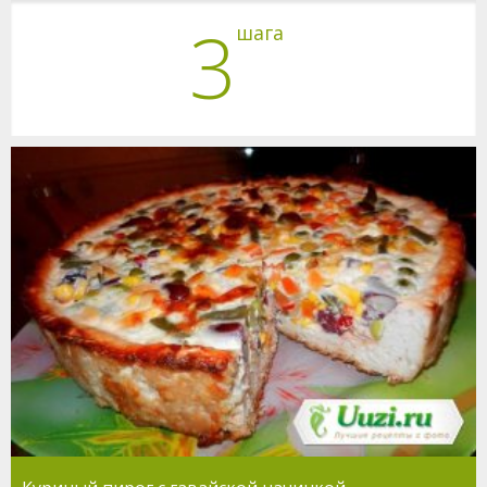
3
шага