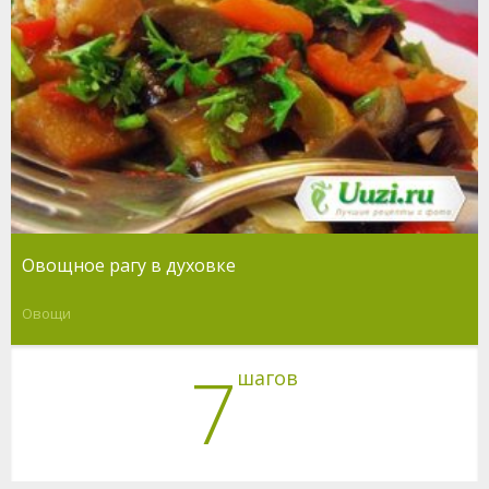
Овощное рагу в духовке
Овощи
7
шагов