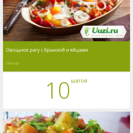
Овощное рагу с брынзой и яйцами
Овощи
10
шагов