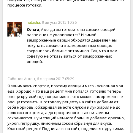
процессе готовки.
natasha
, 9 августа 2015 10:36
Ольга
, А когда вы готовите из свежих овощей
разве они не увариваются? И зимой
замороженные овощи обходятся дешевле чем
покупать свежие и в замороженных овощах
сохранилось больше витаминов. Так, что я вам
советую не отказываться от замороженных
овощей.
Сабинов Антон, 6 февраля 2017 05:29
Я занимаюсь спортом, поэтому овощи и мясо - основная моя
еда. Хорошо, что ваш рецепт мне попался, готовлю теперь
овощи круглый год, понравилось, что можно замороженные
овощи готовить. К готовому рецепту на сайте добавил от
себя морковь, обжаривал вместе с луком и лук жарил не до
золотистого цвета, а до прозрачного - так витамины
сохраняются. Ну и специй немного больше добавил: орегано,
укроп, петрушку, лимонным соком сбрызнул для вкуса.
Классный рецепт! Подписался на сайт, поделился с друзьями.