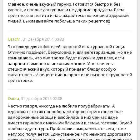
главное, очень вкусный гарнир. Готовится быстро и без
хлопот, и вполне доступные и не дорогие продукты. Всем
приятного аппетита и наслаждайтесь полезной и здоровой
пищей. Выкладывайте побольше таких рецептов))
Usach1
, 31 декабря 2014 00:33
Это блюдо для любителей здоровой и натуральной пищи.
Отлично подойдет, безусловно, и для вегетарианцев. Но я не
сомневаюсь, что оно так же будет вкусным для всех, если
заправить именно оливковым маслом. У него очень
специфический вкус, который придает блюду особую
пикантность. И рецепт очень прост и не вызовет трудностей
при готовке.
Ольга
, 31 декабря 2014 02:08
Честно говоря, никогда не любила полуфабрикаты. А
однажды в гостях попробовала хорошо приготовленные
замороженные овощи и влюбилась в них Сейчас даже
вместо гарниров с мясными блюдами в семье готовлю. Зимой
вообще идут на ура. Пробовали замораживать сами, тоже
неплохо получается. Единственное, что немного дороговато
получается, если учесть, что овощи маленько ужариваются в