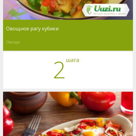
Овощное рагу кубики
Овощи
2
шага