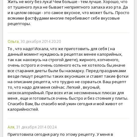
Жить не могу без лука! Чем больше - тем лучше. Хорошо, что
от тушеного лука не бывает неприятного запаха изо рта. Да
и в целом овощи - это самое вкусное, что может быть. Просто
всякими фастфудами многие перебивают себе вкусовые
рецепторы.
Ольга
, 30 декабря 2014 20:20
То , что надо! Искала, что же приготовить для себя ( на
данный момент нуждаюсь в рецептах менее калорийных,
так как нахожусь на строгой диете), жирного, копченого,
очень острого и очень соленого есть не хотелось бы,иначе
все старания диеты были бы насмарку. Перед праздниками
везде пишут рецепты таких вкусняшек и ставят такие фотки
на описание рецепта, что трудно не сорваться. Ваш рецепт
то, что надо для меня сейчас. Легкий , вкусный,
низкокалорийный. При всех итак несомненных плюсах для
меня , еще и готовиться очень быстро и без стояния у плиты.
Спасибо Вам, Вы спасибо мой ужин сегодня и мой живот от
калорийностей.
Аля
, 31 декабря 2014 00:24
Приготовила сегодня рагу по этому рецепту. У меня в