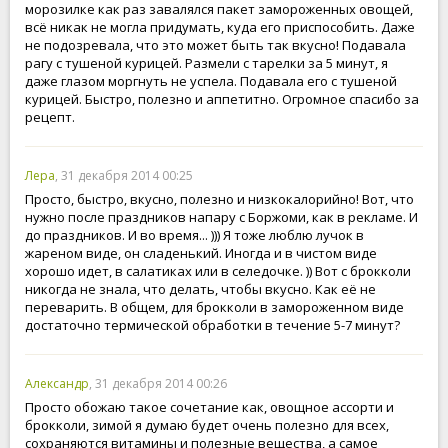
морозилке как раз завалялся пакет замороженных овощей,
всё никак не могла придумать, куда его приспособить. Даже
не подозревала, что это может быть так вкусно! Подавала
рагу с тушеной курицей. Размели с тарелки за 5 минут, я
даже глазом моргнуть не успела. Подавала его с тушеной
курицей. Быстро, полезно и аппетитно. Огромное спасибо за
рецепт.
Лера
, 31 декабря 2014 00:25
Просто, быстро, вкусно, полезно и низкокалорийно! Вот, что
нужно после праздников напару с Боржоми, как в рекламе. И
до праздников. И во время... ))) Я тоже люблю лучок в
жареном виде, он сладенький. Иногда и в чистом виде
хорошо идет, в салатиках или в селедочке. )) Вот с брокколи
никогда не знала, что делать, чтобы вкусно. Как её не
переварить. В общем, для брокколи в замороженном виде
достаточно термической обработки в течение 5-7 минут?
Александр
, 31 декабря 2014 00:26
Просто обожаю такое сочетание как, овощное ассорти и
брокколи, зимой я думаю будет очень полезно для всех,
сохраняются витамины и полезные вещества, а самое