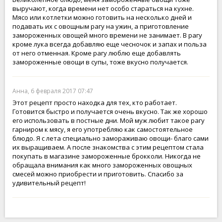
выручают, когда времени нет особо стараться на кухне.
Мясо или котлетки можно готовить на несколько дней и
подавать их с овощным рагу на ужин, а приготовление
замороженных овощей много времени не занимает. В рагу
кроме лука всегда добавляю еще чесночок и запах и польза
от него отменная. Кроме рагу люблю еще добавлять
замороженные овощи в супы, тоже вкусно получается.
Анна, 6 февраля 2017 07:47
Этот рецепт просто находка для тех, кто работает.
Готовится быстро и получается очень вкусно. Так же хорошо
его использовать в постные дни. Мой муж любит такое рагу
гарниром к мясу, я его употребляю как самостоятельное
блюдо. Я с лета специально замораживаю овощи- благо сами
их выращиваем. А после знакомства с этим рецептом стала
покупать в магазине замороженные брокколи. Никогда не
обращала внимания как много замороженных овощных
смесей можно приобрести и приготовить. Спасибо за
удивительный рецепт!