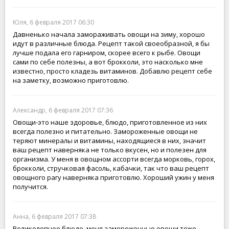
Юля, 6 февраля 2017 06:30
Давненько начала замораживать овощи на зиму, хорошо
идут в различные блюда. Рецепт такой своеобразной, я бы
лучше подала его гарниром, скорее всего к рыбе. Овощи
сами по себе полезны, а вот брокколи, это насколько мне
известно, просто кладезь витаминов. Добавлю рецепт себе
на заметку, возможно приготовлю.
Александр, 6 февраля 2017 07:36
Овощи-это наше здоровье, блюдо, приготовленное из них
всегда полезно и питательно. Замороженные овощи не
теряют минералы и витамины, находящиеся в них, значит
ваш рецепт наверняка не только вкусен, но и полезен для
организма. У меня в овощном ассорти всегда морковь, горох,
брокколи, стручковая фасоль, кабачки, так что ваш рецепт
овощного рагу наверняка приготовлю. Хороший ужин у меня
получится.
Анна, 6 февраля 2017 07:38
Великолепное блюдо, меня замороженные овощи тоже