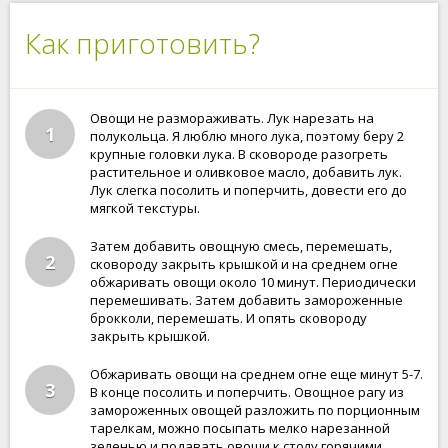
Как приготовить?
Овощи не размораживать. Лук нарезать на
1
полукольца. Я люблю много лука, поэтому беру 2
крупные головки лука. В сковороде разогреть
растительное и оливковое масло, добавить лук.
Лук слегка посолить и поперчить, довести его до
мягкой текстуры.
Затем добавить овощную смесь, перемешать,
2
сковороду закрыть крышкой и на среднем огне
обжаривать овощи около 10 минут. Периодически
перемешивать. Затем добавить замороженные
брокколи, перемешать. И опять сковороду
закрыть крышкой.
Обжаривать овощи на среднем огне еще минут 5-7.
3
В конце посолить и поперчить. Овощное рагу из
замороженных овощей разложить по порционным
тарелкам, можно посыпать мелко нарезанной
зеленью и подавать овощи к столу горячими.