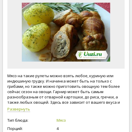
Мясо на такие рулеты можно взять любое, куриную или
индюшиную грудку. И начинка может быть на только с
грибами, но также можно приготовить овощную тем более
сейчас сезон на овощи. Гарнир может быть самым
разнообразным от отварной картошки, до риса, гречки, а
также любых овощей. Здесь все зависит от вашего вкуса и
вашей фантазии. А мне остается только пожелать вам
Развернуть
приятного аппетита. Готовьте вместе с нами, будьте
здоровы и счастливы.
Тип блюда:
Мясо
Порций:
4