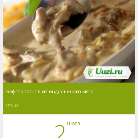
Бефстроганов из индюшиного мяса
Птица
2
шага