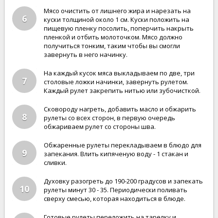
Мясо очистить от лишнего жира и нарезать на
6
куски толщиной около 1 см. Куски положить на
пищевую пленку посолить, поперчить накрыть
пленкой и отбить молоточком. Мясо должно
получиться тонким, таким чтобы вы смогли
завернуть в него начинку.
На каждый кусок мяса выкладываем по две, три
7
столовые ложки начинки, завернуть рулетом.
Каждый рулет закрепить нитью или зубочисткой.
Сковороду нагреть, добавить масло и обжарить
8
рулеты со всех сторон, в первую очередь
обжариваем рулет со стороны шва.
Обжаренные рулеты перекладываем в блюдо для
9
запекания. Влить кипяченую воду - 1 стакан и
сливки.
Духовку разогреть до 190-200 градусов и запекать
10
рулеты минут 30 - 35. Периодически поливать
сверху смесью, которая находиться в блюде.
Готовые рулеты переложить на тарелку и