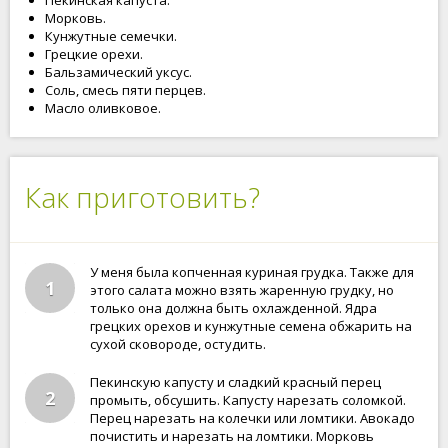
Пекинская капуста.
Морковь.
Кунжутные семечки.
Грецкие орехи.
Бальзамический уксус.
Соль, смесь пяти перцев.
Масло оливковое.
Как приготовить?
У меня была копченная куриная грудка. Также для
1
этого салата можно взять жаренную грудку, но
только она должна быть охлажденной. Ядра
грецких орехов и кунжутные семена обжарить на
сухой сковороде, остудить.
Пекинскую капусту и сладкий красный перец
2
промыть, обсушить. Капусту нарезать соломкой.
Перец нарезать на колечки или ломтики. Авокадо
почистить и нарезать на ломтики. Морковь