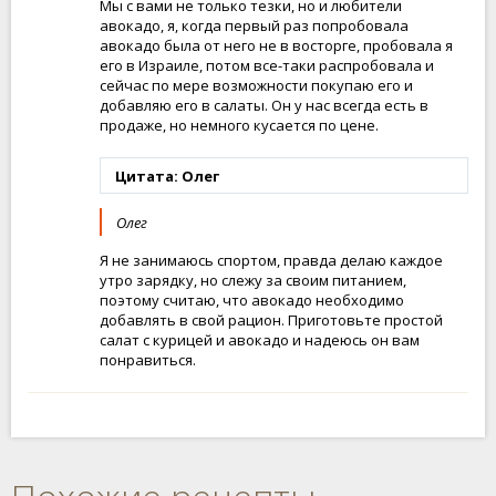
Мы с вами не только тезки, но и любители
авокадо, я, когда первый раз попробовала
авокадо была от него не в восторге, пробовала я
его в Израиле, потом все-таки распробовала и
сейчас по мере возможности покупаю его и
добавляю его в салаты. Он у нас всегда есть в
продаже, но немного кусается по цене.
Цитата: Олег
Олег
Я не занимаюсь спортом, правда делаю каждое
утро зарядку, но слежу за своим питанием,
поэтому считаю, что авокадо необходимо
добавлять в свой рацион. Приготовьте простой
салат с курицей и авокадо и надеюсь он вам
понравиться.