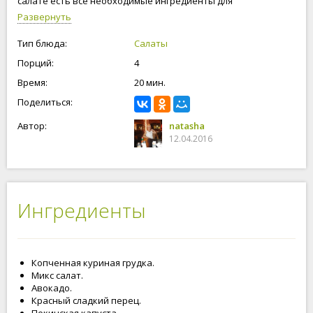
салате есть все необходимые ингредиенты для
полноценного ужина или завтрака. Берите для салатов из
Развернуть
свежих овощей, только натуральный уксус. Готовьте вместе
с нами, будьте счастливы и любимы!
Тип блюда:
Салаты
Порций:
4
Время:
20 мин.
Поделиться:
Автор:
natasha
12.04.2016
Ингредиенты
Копченная куриная грудка.
Микс салат.
Авокадо.
Красный сладкий перец.