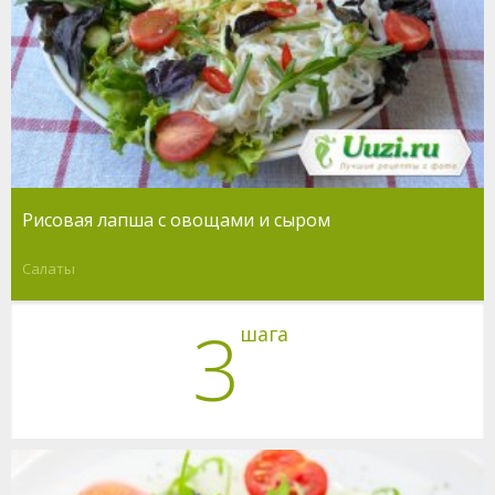
Рисовая лапша с овощами и сыром
Салаты
3
шага