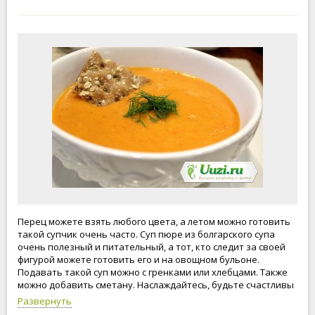
Перец можете взять любого цвета, а летом можно готовить
такой супчик очень часто. Суп пюре из болгарского супа
очень полезный и питательный, а тот, кто следит за своей
фигурой можете готовить его и на овощном бульоне.
Подавать такой суп можно с гренками или хлебцами. Также
можно добавить сметану. Наслаждайтесь, будьте счастливы
и любимы. Приятного аппетита. Готовьте вместе с нами.
Развернуть