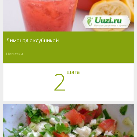
Лимонад с клубникой
Напитки
2
шага