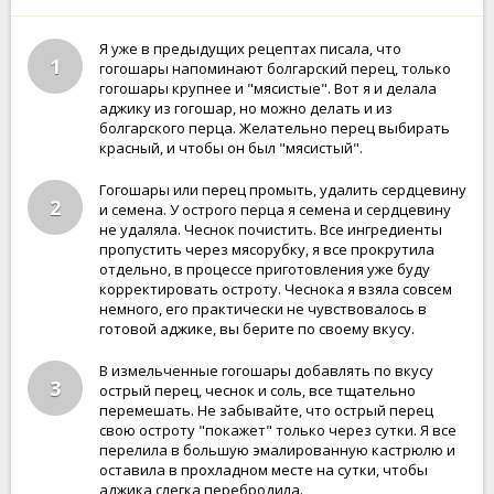
Я уже в предыдущих рецептах писала, что
1
гогошары напоминают болгарский перец, только
гогошары крупнее и "мясистые". Вот я и делала
аджику из гогошар, но можно делать и из
болгарского перца. Желательно перец выбирать
красный, и чтобы он был "мясистый".
Гогошары или перец промыть, удалить сердцевину
2
и семена. У острого перца я семена и сердцевину
не удаляла. Чеснок почистить. Все ингредиенты
пропустить через мясорубку, я все прокрутила
отдельно, в процессе приготовления уже буду
корректировать остроту. Чеснока я взяла совсем
немного, его практически не чувствовалось в
готовой аджике, вы берите по своему вкусу.
В измельченные гогошары добавлять по вкусу
3
острый перец, чеснок и соль, все тщательно
перемешать. Не забывайте, что острый перец
свою остроту "покажет" только через сутки. Я все
перелила в большую эмалированную кастрюлю и
оставила в прохладном месте на сутки, чтобы
аджика слегка перебродила.