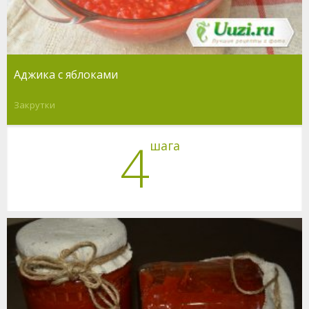
Аджика с яблоками
Закрутки
4
шага