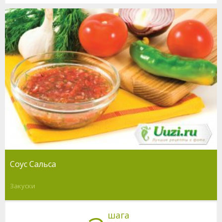
Соус Сальса
Закуски
шага