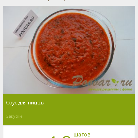
Соус для пиццы
Закуски
шагов