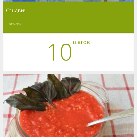
Сэндвич
Закуски
10
шагов