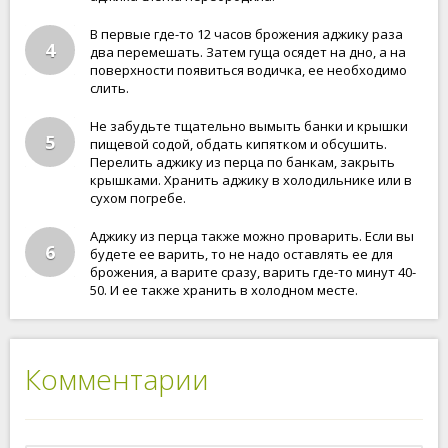
В первые где-то 12 часов брожения аджику раза
4
два перемешать. Затем гуща осядет на дно, а на
поверхности появиться водичка, ее необходимо
слить.
Не забудьте тщательно вымыть банки и крышки
5
пищевой содой, обдать кипятком и обсушить.
Перелить аджику из перца по банкам, закрыть
крышками. Хранить аджику в холодильнике или в
сухом погребе.
Аджику из перца также можно проварить. Если вы
6
будете ее варить, то не надо оставлять ее для
брожения, а варите сразу, варить где-то минут 40-
50. И ее также хранить в холодном месте.
Комментарии