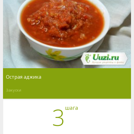
Острая аджика
Закуски
3
шага