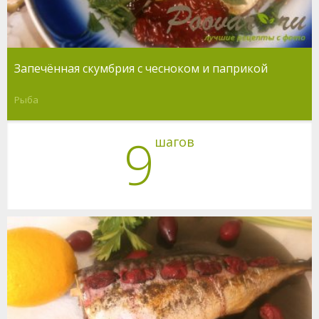
Запечённая скумбрия с чесноком и паприкой
Рыба
9
шагов