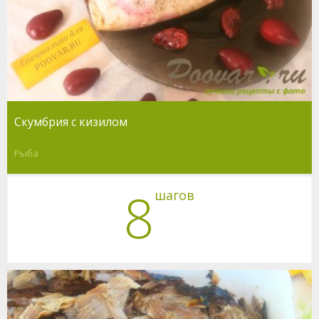
Скумбрия с кизилом
Рыба
8
шагов