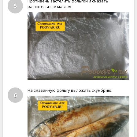
Противень застелить фольгой и смазать
5
растительным маслом.
На смазанную фольгу выложить скумбрию.
6