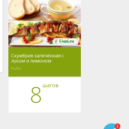
Скумбрия запечённая с
луком и лимоном
Рыба
8
шагов
1