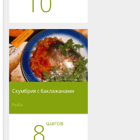
10
Скумбрия с баклажанами
Рыба
8
шагов