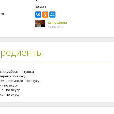
30 мин.
ся:
t.smetanina
14.06.2017
гредиенты
я скумбрия - 1 тушка.
перец - по вкусу.
ельное масло - по вкусу.
 - по вкусу.
о - по вкусу.
а - по вкусу.