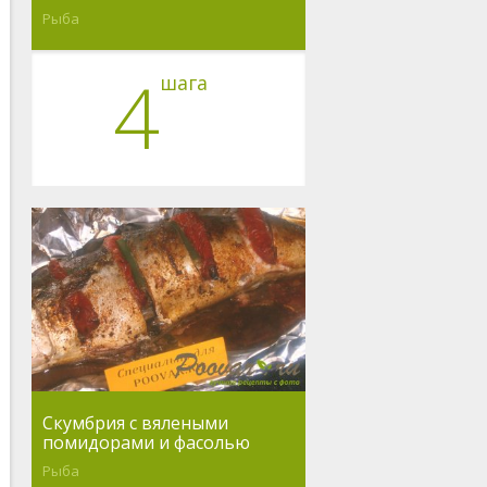
Рыба
4
шага
Скумбрия с вялеными
помидорами и фасолью
Рыба