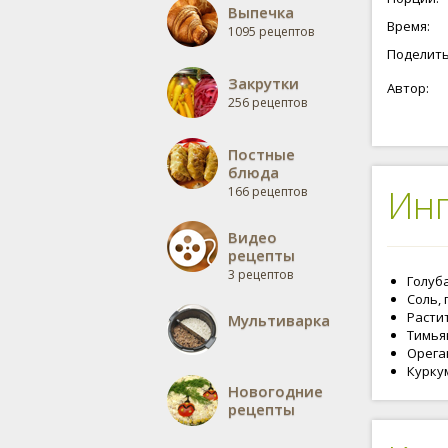
Выпечка
Время:
1095 рецептов
Поделить
Закрутки
Автор:
256 рецептов
Постные
блюда
Ин
166 рецептов
Видео
рецепты
3 рецептов
Голуба
Соль, 
Растит
Мультиварка
Тимьян
Ореган
Куркум
Новогодние
рецепты