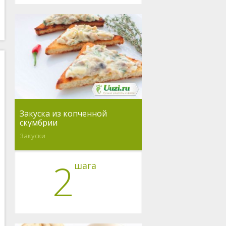
Закуска из копченной
скумбрии
Закуски
2
шага