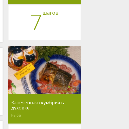
7
шагов
Запечённая скумбрия в
духовке
Рыба