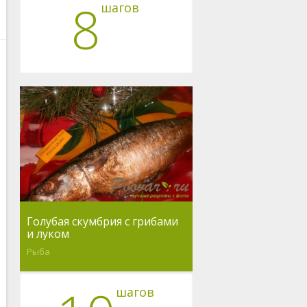
8
шагов
Голубая скумбрия с грибами
и луком
Рыба
шагов