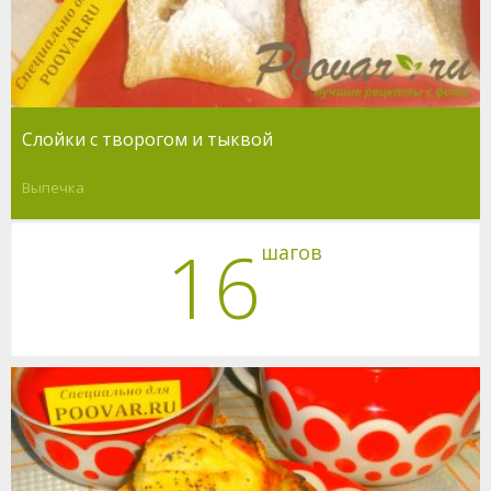
Слойки с творогом и тыквой
Выпечка
16
шагов