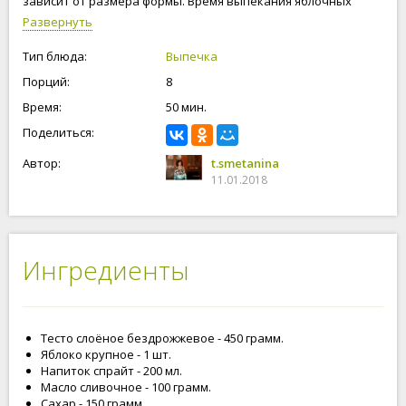
зависит от размера формы. Время выпекания яблочных
слоек зависит от вашей духовки. Я увеличивала
Развернуть
температуру, чтоб быстрее испарился напиток. Слойки
получились очень и очень вкусные! Все остались довольны,
Тип блюда:
Выпечка
всем понравились такие замечательные яблочные слойки со
Порций:
8
спрайтом. Приступим к приготовлению яблочных слоек со
спрайтом!
Время:
50 мин.
Поделиться:
Автор:
t.smetanina
11.01.2018
Ингредиенты
Тесто слоёное бездрожжевое - 450 грамм.
Яблоко крупное - 1 шт.
Напиток спрайт - 200 мл.
Масло сливочное - 100 грамм.
Сахар - 150 грамм.