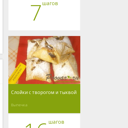
7
шагов
Слойки с творогом и тыквой
Выпечка
шагов