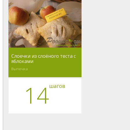
Слоечки из слоёного теста с
яблоками
Выпечка
14
шагов