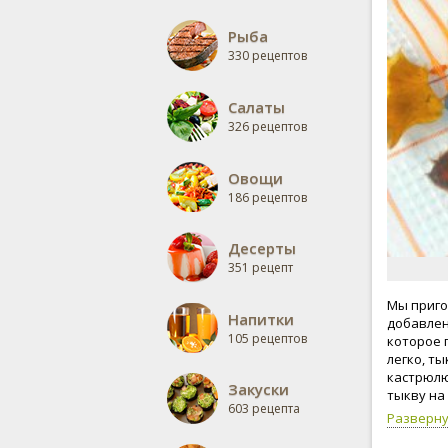
Рыба
330 рецептов
Салаты
326 рецептов
Овощи
186 рецептов
Десерты
351 рецепт
Мы приго
Напитки
добавлен
105 рецептов
которое 
легко, т
кастрюлю
Закуски
тыкву на 
603 рецепта
можно за
Разверн
выпечки, 