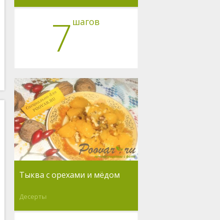
7
шагов
Тыква с орехами и мёдом
Десерты