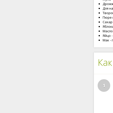
Дрожжи
Для н
Творог
Пюре и
Сахар -
Яблоки
Масло 
Яйцо -
Мак - 
Как
1