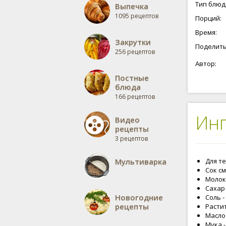
откинуть 
Тип блюд
Выпечка
никому, ч
1095 рецептов
Порций:
проверим,
и в начин
Время:
которые 
Закрутки
яблоками
Поделить
256 рецептов
Автор:
Постные
блюда
166 рецептов
Ин
Видео
рецепты
3 рецептов
Мультиварка
Для те
Сок см
Молоко
Сахар -
Новогодние
Соль -
рецепты
Растит
Масло 
Мука -