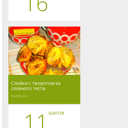
16
Слойки с творогом из
слоёного теста
Выпечка
11
шагов