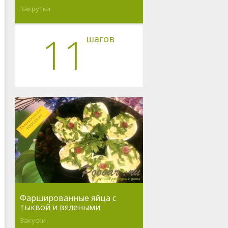
Закрутки
11
шагов
Фаршированные яйца с
тыквой и вялеными
помидорами
Закуски