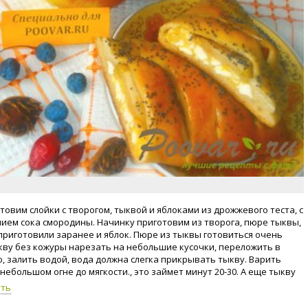
товим слойки с творогом, тыквой и яблоками из дрожжевого теста, с
ием сока смородины. Начинку приготовим из творога, пюре тыквы,
приготовили заранее и яблок. Пюре из тыквы готовиться очень
ыкву без кожуры нарезать на небольшие кусочки, переложить в
, залить водой, вода должна слегка прикрывать тыкву. Варить
небольшом огне до мягкости., это займет минут 20-30. А еще тыкву
пекать в духовке. Ее можно завернуть в фольгу или бумагу для
уть
запекать при 180-200 градусов, до мягкости. Готовую тыкву