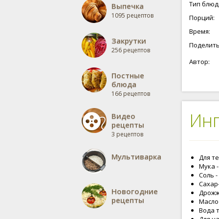
самое гл
Тип блюд
Выпечка
сыром из
1095 рецептов
Порций:
результа
подробны
Время:
приготов
Закрутки
Поделить
256 рецептов
Автор:
Постные
блюда
166 рецептов
Ин
Видео
рецепты
3 рецептов
Мультиварка
Для те
Мука -
Соль -
Сахар-
Новогодние
Дрожж
рецепты
Масло
Вода т