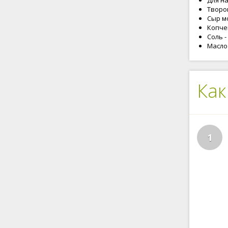
Для н
Творог
Сыр мо
Копчен
Соль -
Масло 
Как
1