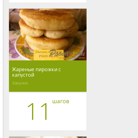
Жареные пирожки с
капустой
Закуски
11
шагов