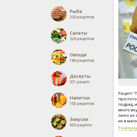
Рыба
330 рецептов
Салаты
326 рецептов
Овощи
186 рецептов
Десерты
351 рецепт
Рецепт "
Напитки
простото
105 рецептов
подряд, 
много вк
легко из 
Закуски
их в мас
603 рецепта
дрожжевое
Разверн
drozhzhev