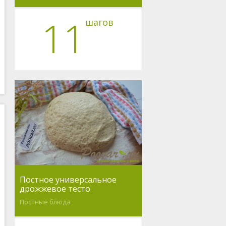
11
шагов
Постное универсальное
дрожжевое тесто
Постные блюда