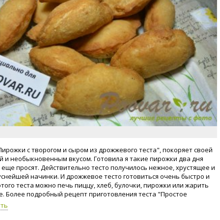
Пирожки с творогом и сыром из дрожжевого теста", покоряет своей
й и необыкновенным вкусом. Готовила я такие пирожки два дня
и еще просят. Действительно тесто получилось нежное, хрустящее и
уснейшей начинки. И дрожжевое тесто готовиться очень быстро и
этого теста можно печь пиццу, хлеб, булочки, пирожки или жарить
ле. Более подробный рецепт приготовления теста "Простое
 тесто", в разделе "Выпечка". https://poovar.ru/3272-prostoe-
уть
oe-testo.html Такое тесто можно хранить в холодильнике 2-3 дня,