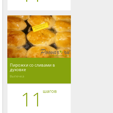
Пирожки со сливами в
духовке
Выпечка
11
шагов