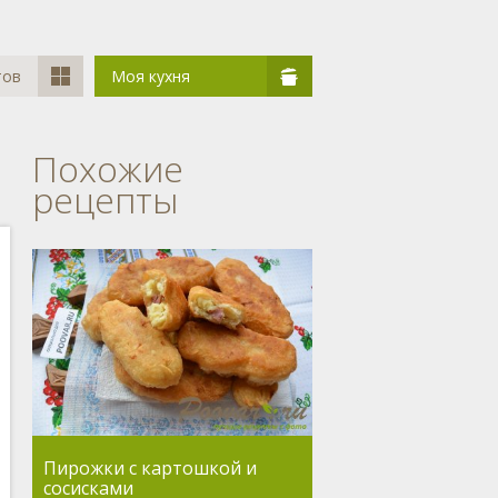
тов
Моя кухня
Похожие
рецепты
Пирожки с картошкой и
сосисками