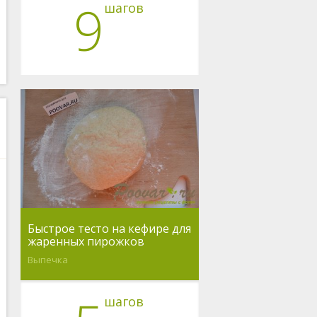
9
шагов
Быстрое тесто на кефире для
жаренных пирожков
Выпечка
шагов