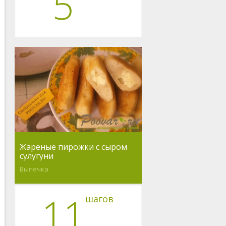
5
Жареные пирожки с сыром
сулугуни
Выпечка
11
шагов