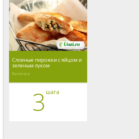
Слоеные пирожки с яйцом и
зеленым луком
Выпечка
3
шага