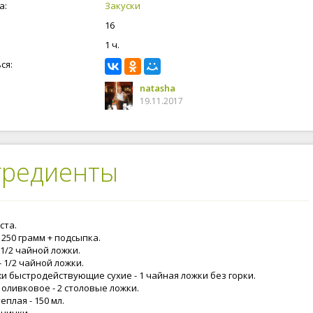
авное хранить в плотно закрытой посуде. Пирожки с творогом и
а:
Закуски
 дрожжевого теста - получились нежные, хрустящие, легкие,
16
т вас приятно удивит. Рецепт сопровождается пошаговыми фото и
м описанием, так что у вас не возникнет проблем с
1 ч.
лением теста и пирожков. Готовите с любовью!
ся:
natasha
19.11.2017
гредиенты
ста.
 250 грамм + подсыпка.
 1/2 чайной ложки.
 1/2 чайной ложки.
и быстродействующие сухие - 1 чайная ложки без горки.
 оливковое - 2 столовые ложки.
еплая - 150 мл.