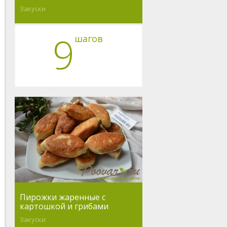
Закуски
9
шагов
Пирожки жаренные с
картошкой и грибами
Закуски