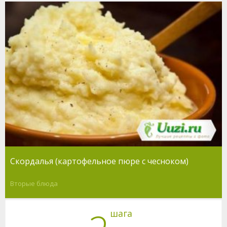
Скордалья (картофельное пюре с чесноком)
Вторые блюда
шага