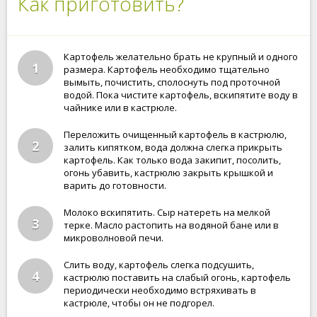
Как приготовить?
Картофель желательно брать не крупный и одного
1
размера. Картофель необходимо тщательно
вымыть, почистить, сполоснуть под проточной
водой. Пока чистите картофель, вскипятите воду в
чайнике или в кастрюле.
Переложить очищенный картофель в кастрюлю,
2
залить кипятком, вода должна слегка прикрыть
картофель. Как только вода закипит, посолить,
огонь убавить, кастрюлю закрыть крышкой и
варить до готовности.
Молоко вскипятить. Сыр натереть на мелкой
3
терке. Масло растопить на водяной бане или в
микроволновой печи.
Слить воду, картофель слегка подсушить,
4
кастрюлю поставить на слабый огонь, картофель
периодически необходимо встряхивать в
кастрюле, чтобы он не подгорел.