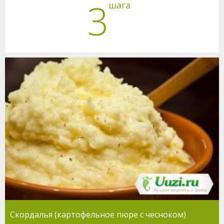
3
шага
Скордалья (картофельное пюре с чесноком)