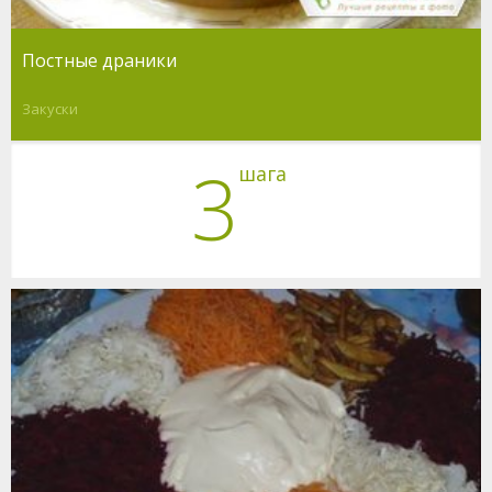
Постные драники
Закуски
3
шага