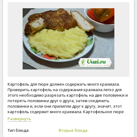
Картофель для пюре должен содержать много крахмала.
Проверить картофель на содержания крахмала легко для
этого необходимо разрезать картофель на две половинки и
потереть половинки друг о друга, затем соединить
половинки и, если они прилипли друг к другу, значит, этот
картофель содержит много крахмала. Картофельное пюре
можно готовить постным, а можно готовить на сливках, на
Развернуть
молоке, сливочном масле. Подают картофельное пюре как
гарнир, к мясу, рыбе. овощами.
Тип блюда:
Вторые блюда