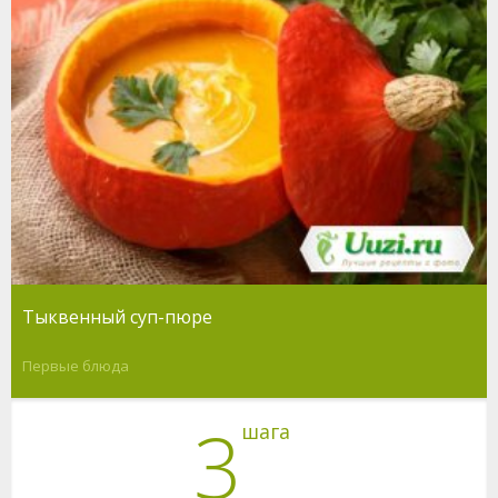
Тыквенный суп-пюре
Первые блюда
3
шага