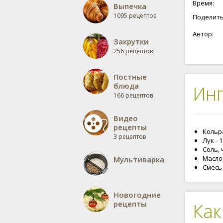
Время:
Выпечка
лишние к
1095 рецептов
отказыва
Поделить
Кольраби
Автор:
Из свеже
Закрутки
готовить 
256 рецептов
рыбой. Г
Постные
блюда
Ин
166 рецептов
Видео
рецепты
Кольра
3 рецептов
Лук - 
Соль, 
Масло
Мультиварка
Смесь 
Новогодние
рецепты
Как