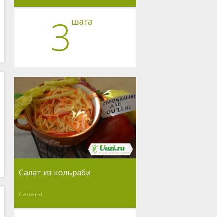
3
шага
Салат из кольраби
Салаты