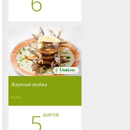
6
Жареная мойва
Рыба
5
шагов