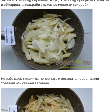
Затем в сковороду переложить лук, сковороду прикрыть крышкой
и обжаривать кольраби с луком до мягкости кольраби.
Не забываем посолить, поперчить и посыпать прованскими
травами или свежей зеленью.