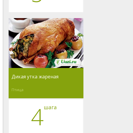
Дикая утка жареная
Птица
4
шага