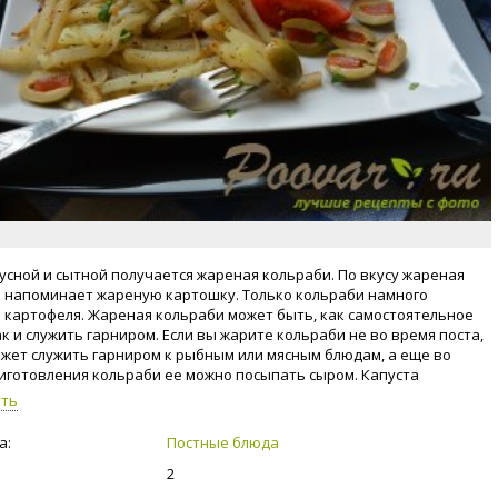
усной и сытной получается жареная кольраби. По вкусу жареная
 напоминает жареную картошку. Только кольраби намного
 картофеля. Жареная кольраби может быть, как самостоятельное
ак и служить гарниром. Если вы жарите кольраби не во время поста,
ожет служить гарниром к рыбным или мясным блюдам, а еще во
иготовления кольраби ее можно посыпать сыром. Капуста
 содержит большое количество витамина C, недаром ее называют
уть
 с грядки". Также кольраби содержит большое количество
ьного белка, минералов, углеводов, кальция, магния. Капуста
а:
Постные блюда
 хорошо усваивается организмом и дает чувство сытости, что так
2
мо для нас во время поста. И еще важный момент, для тех, кто
худеть, благодаря кольраби вы сможете не только сбросить