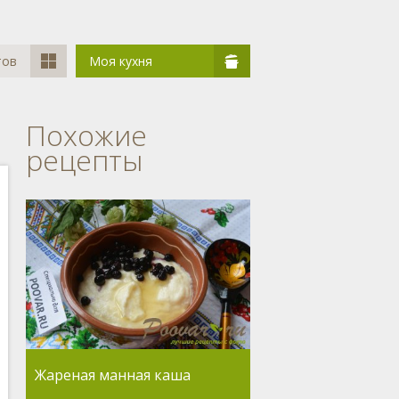
тов
Моя кухня
Похожие
рецепты
Жареная манная каша