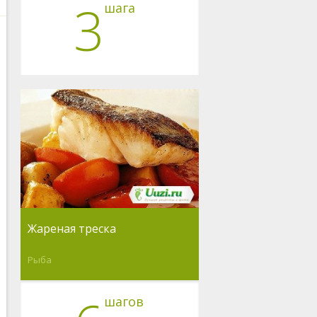
3
шага
Жареная треска
Рыба
шагов