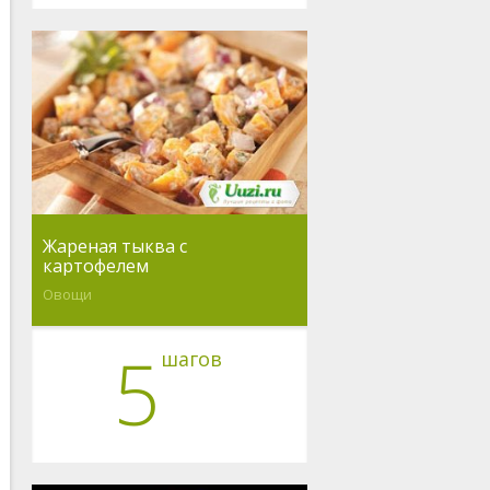
Жареная тыква с
картофелем
Овощи
5
шагов