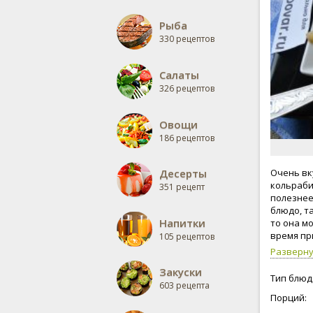
Рыба
330 рецептов
Салаты
326 рецептов
Овощи
186 рецептов
Десерты
Очень вк
кольраби
351 рецепт
полезнее
блюдо, т
Напитки
то она м
время пр
105 рецептов
кольраби
Разверн
"лимоном
Закуски
растител
Тип блюд
603 рецепта
кольраби
Порций:
необходи
решил по