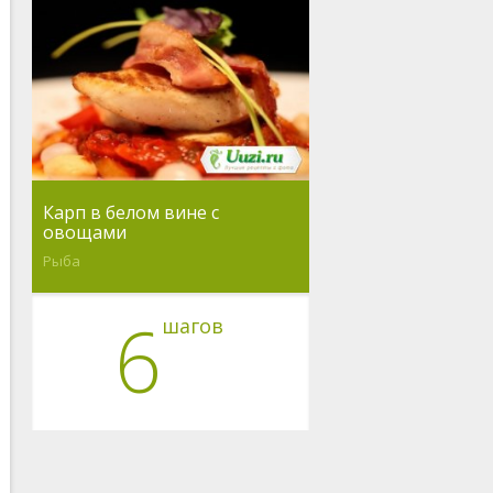
Карп в белом вине с
овощами
Рыба
6
шагов