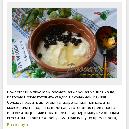
Божественно вкусная и ароматная жареная манная каша,
которую можно готовить сладкой и соленной, как вам
больше нравиться. Готовится жареная манная каша на
молоке или на воде, на воде кашу готовят во время поста,
или если вы решили подать ее на гарнир к мясу или овощам.
И если вы готовите жареную манную кашу во время поста,
тогда вместо сливочного масла берите подсолнечное или
Развернуть
оливковое масло. Сладкая жареная манная каша в основном