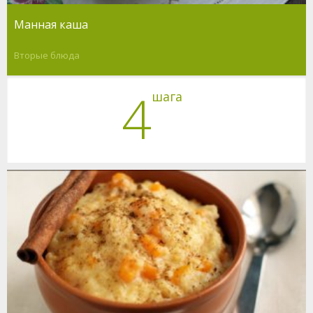
Манная каша
Вторые блюда
4
шага