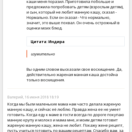
каши меня поразил. Приготовила побольше и
предложила попробовать детям (взрослым детям),
и сын, который не любит манную кашу, сказал -
Нормально. Если он сказал - Что нормально,
значит, это выше похвал. Он очень острожный в
оценки моих блюд.
Цитата: Индира
изумительно
Вы одним словом высказали свое восхищение. Да,
действительно жареная манная каша достойна
только восхищения.
Валерий, 16 июня 2018 18:19
Когда мы были маленькие мама нам часто делала жареную
манную кашу, и сейчас её люблю. Правда жена ее не умеет
готовить. Когда еду к маме в гости всегда по дороге покупаю
манную крупу и молоко и мама мне, и моим детям готовит
жареную манную кашу, жена не любит. Покажу жене рецепт,
пусть учиться готовить по вашим рецептам. Спасибо вам, за