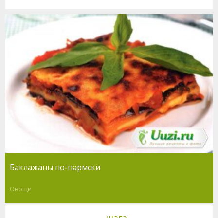
Баклажаны по-пармски
Овощи
шага