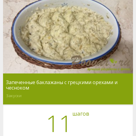
Запеченные баклажаны с грецкими орехами и
чесноком
Закуски
11
шагов