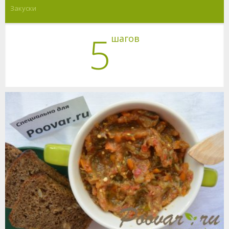
Закуски
5
шагов