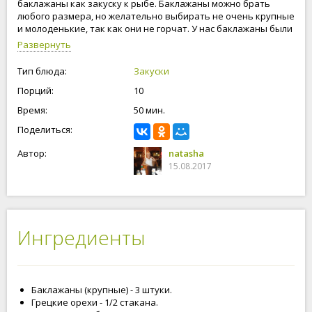
баклажаны как закуску к рыбе. Баклажаны можно брать
любого размера, но желательно выбирать не очень крупные
и молоденькие, так как они не горчат. У нас баклажаны были
не крупные, молоденькие, просто это такой сорт. Грецкие
Развернуть
орехи можно заменить арахисом или любыми другими
орехами. На нашем кулинарном сайте вы найдете рецепты с
Тип блюда:
Закуски
пошаговыми фотографиями и подробным описанием от
Порций:
10
простых до праздничных блюд. Готовьте с нами быстро и
легко!
Время:
50 мин.
Поделиться:
Автор:
natasha
15.08.2017
Ингредиенты
Баклажаны (крупные) - 3 штуки.
Грецкие орехи - 1/2 стакана.