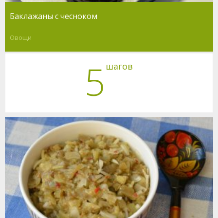
Баклажаны с чесноком
Овощи
5
шагов