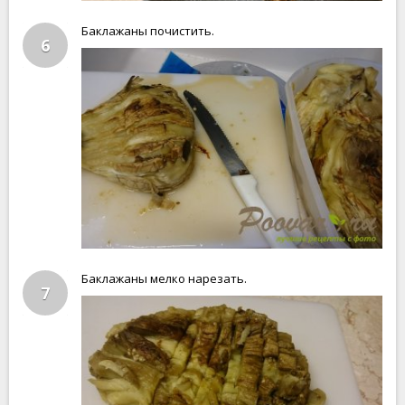
Баклажаны почистить.
6
Баклажаны мелко нарезать.
7