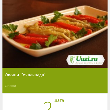
Овощи "Эскаливада"
Овощи
2
шага