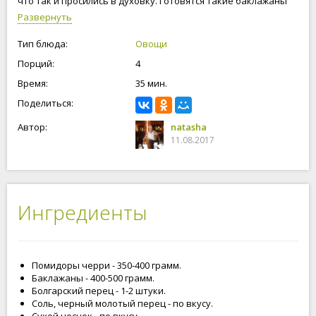
что так и просились в духовку. Готовятся такие баклажаны
очень быстро и настолько вкусные, что не передать
Развернуть
словами. Овощи для запекания в духовке лучше всего
выбирать молоденькие и не крупные. Блюдо настолько
Тип блюда:
Овощи
простое и легкое в приготовлении, что с ним справиться
Порций:
4
даже начинающий кулинар или молодая, неопытная
домохозяйка. Будьте, счастливы и любимы!
Время:
35 мин.
Поделиться:
Автор:
natasha
11.08.2017
Ингредиенты
Помидоры черри - 350-400 грамм.
Баклажаны - 400-500 грамм.
Болгарский перец - 1-2 штуки.
Соль, черный молотый перец - по вкусу.