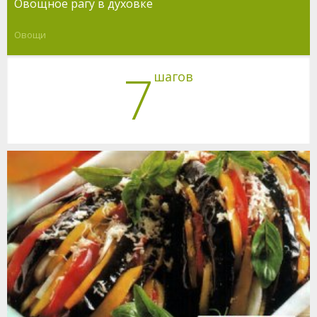
Овощное рагу в духовке
Овощи
7
шагов