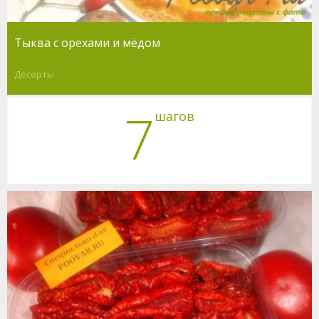
Тыква с орехами и мёдом
Десерты
7
шагов