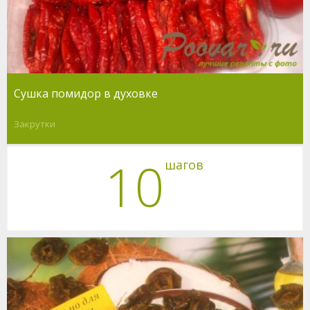
Cушка помидор в духовке
Закрутки
10
шагов