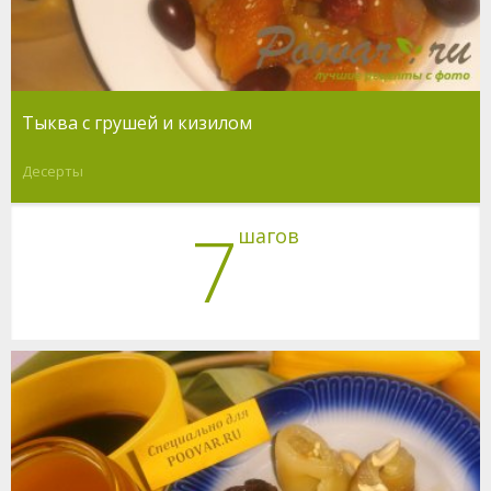
Тыква с грушей и кизилом
Десерты
7
шагов