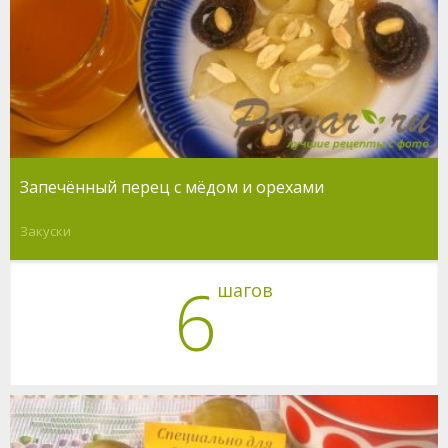
Запечённый перец с мёдом и орехами
Закуски
6
шагов