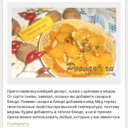
Приготовим вкуснейший десерт, тыква с орехами и мёдом.
От сорта тыквы, зависит, сколько вы добавите сахара в
блюдо. Помимо сахара в блюдо добавим и мёд. Мёд теряет
свои полезные свойства при высокой температуре, поэтому
мёд мы будем добавлять в тёплое блюдо, а не в горячее.
Орехи можно использовать любые, которые у вас имеются в
наличии. Приступим к приготовлению тыквы с орехами и
Развернуть
мёдом!