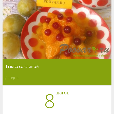
Тыква со сливой
Десерты
8
шагов