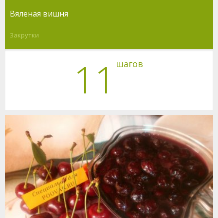
Вяленая вишня
Закрутки
11
шагов