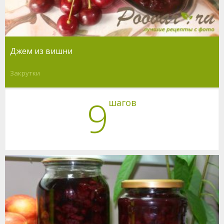
Джем из вишни
Закрутки
9
шагов