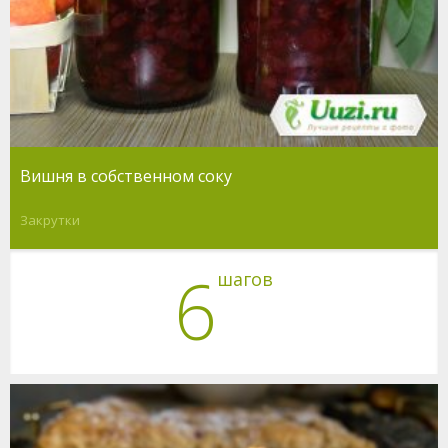
Вишня в собственном соку
Закрутки
6
шагов