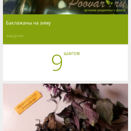
Баклажаны на зиму
Закрутки
9
шагов