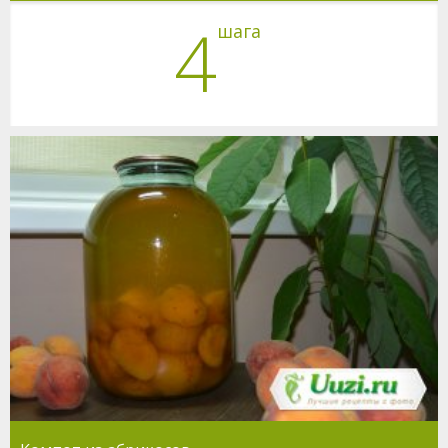
4
шага