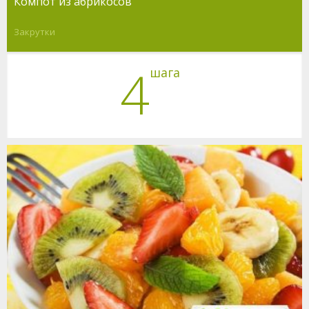
Компот из абрикосов
Закрутки
4
шага