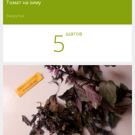
Томат на зиму
Закрутки
5
шагов