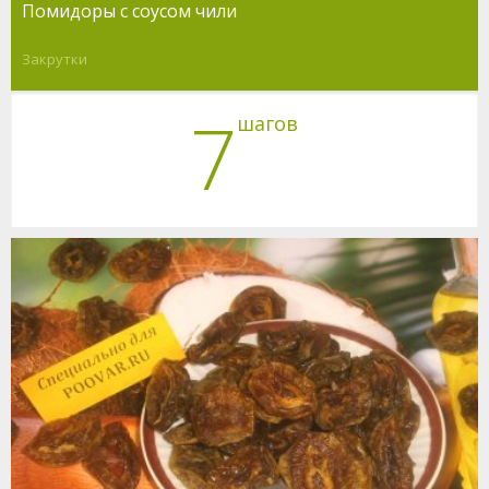
Помидоры с соусом чили
Закрутки
7
шагов