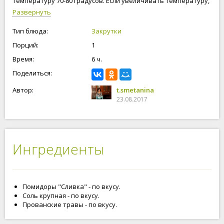
температуру 70-80 градусов. Если увеличивать температуру,
помидоры могут подгореть в духовке. Я периодически,
Развернуть
приоткрываю немного дверцу в духовке, чтоб испарялась
жидкость. Помидоры после сушки, я буду хранить в
Тип блюда:
Закрутки
морозильной камере. Их можно использовать, при
Порций:
1
приготовлении различных блюд. Приступим к сушке помидор
в духовке!
Время:
6 ч.
Поделиться:
Автор:
t.smetanina
23.08.2017
Ингредиенты
Помидоры "Сливка" - по вкусу.
Соль крупная - по вкусу.
Прованские травы - по вкусу.