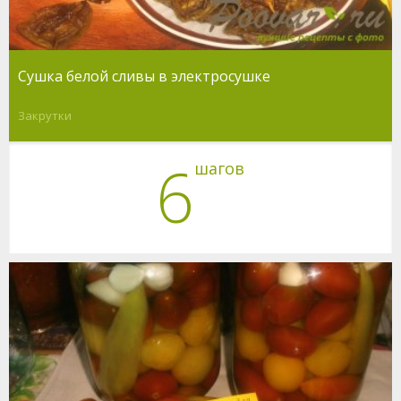
Сушка белой сливы в электросушке
Закрутки
6
шагов