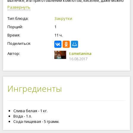
выпечке, и в приготовлении компотов, киселей, даже можно
просто насладиться вкусной и ароматной сливой, как
Развернуть
сухофруктами. При сушке, сохраняется аромат и вкус сливы.
Приступим к сушке белых слив!
Тип блюда:
Закрутки
Порций:
1
Время:
11 ч.
Поделиться:
Автор:
t.smetanina
16.08.2017
Ингредиенты
Слива белая - 1 кг.
Вода - 1 л.
Сода пищевая - 5 грамм.