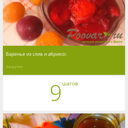
Варенье из слив и абрикос
Закрутки
9
шагов