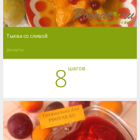
Тыква со сливой
Десерты
8
шагов