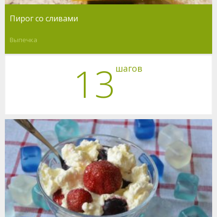
Пирог со сливами
Выпечка
13
шагов