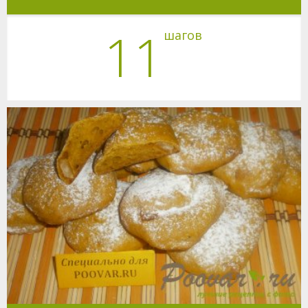
11
шагов