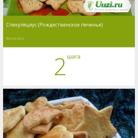
Спекуляциус (Рождественское печенье)
Выпечка
2
шага