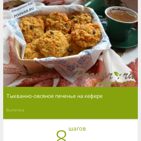
Тыкванно-овсяное печенье на кефире
Выпечка
8
шагов