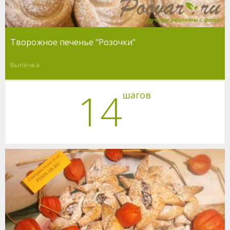
Творожное печенье "Розочки"
Выпечка
14
шагов