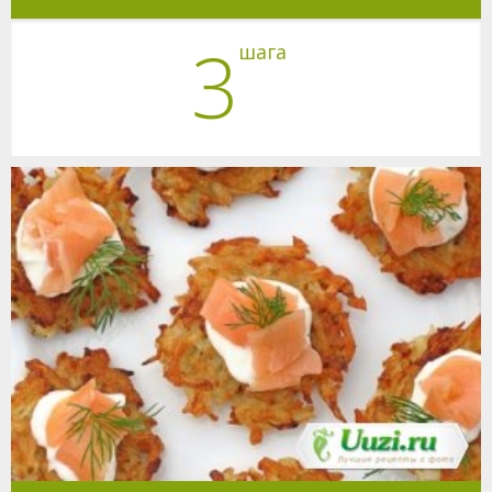
3
шага