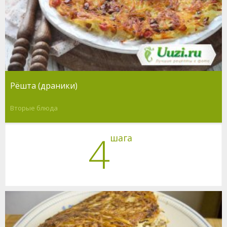
Рёшта (драники)
Вторые блюда
4
шага