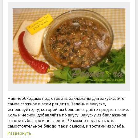
Нам необходимо подготовить баклажаны для закуски. Это
самое сложное в этом рецепте. Зелень в закуске,
используйте, ту, которой вы больше отдаёте предпочтение.
Соль и чеснок, добавляйте по вкусу. Закуску из баклажанов
готовить быстро и не сложно. Её можно подавать как
самостоятельное блюдо, так и с мясом, и тостами из хлеба.
Приступим к приготовлению закуски из баклажанов!
Развернуть