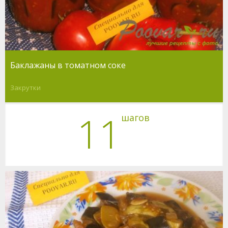
Баклажаны в томатном соке
Закрутки
11
шагов