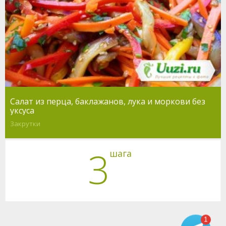
Салат из перца, баклажанов, лука и моркови без
уксуса
Закрутки
3
шага
1