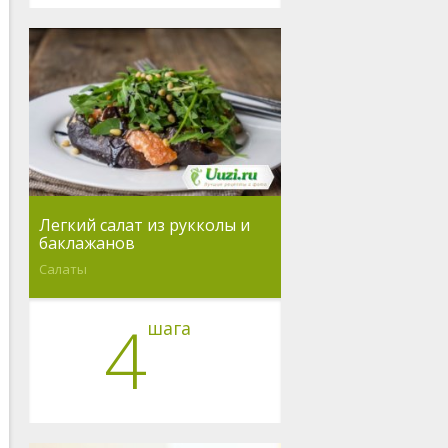
Легкий салат из рукколы и
баклажанов
Салаты
4
шага