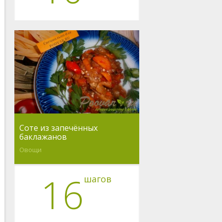
Соте из запечённых
баклажанов
Овощи
16
шагов