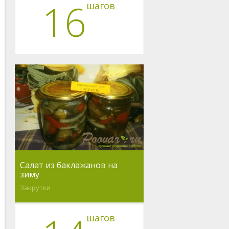
16
шагов
Салат из баклажанов на
зиму
Закрутки
шагов