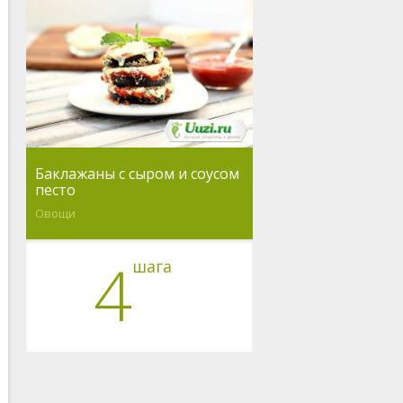
Баклажаны с сыром и соусом
песто
Овощи
4
шага