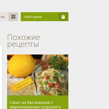
тов
Моя кухня
Похожие
рецепты
Салат из баклажанов с
маринованным огурцом и