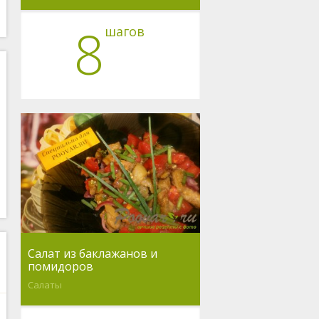
8
шагов
Салат из баклажанов и
помидоров
Салаты