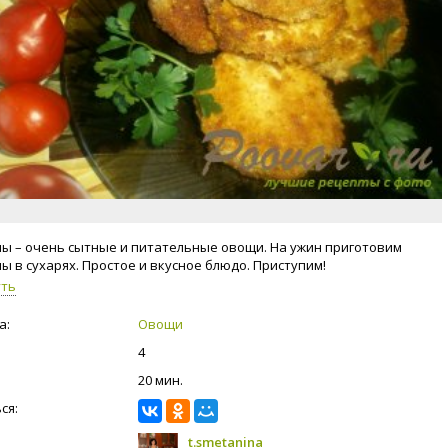
ы – очень сытные и питательные овощи. На ужин приготовим
ы в сухарях. Простое и вкусное блюдо. Приступим!
уть
а:
Овощи
4
20 мин.
ся:
t.smetanina