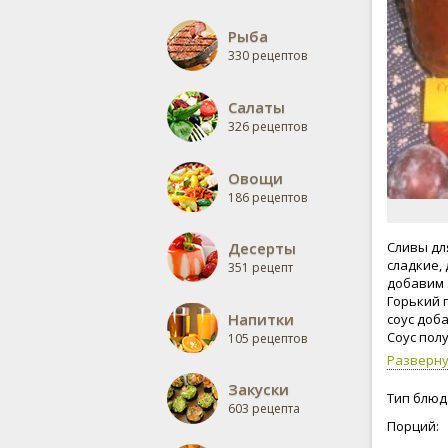
Рыба
330 рецептов
Салаты
326 рецептов
Овощи
186 рецептов
Десерты
Сливы для
сладкие, 
351 рецепт
добавим з
Горький 
Напитки
соус доб
Соус пол
105 рецептов
соуса на 
Разверн
Закуски
Тип блюд
603 рецепта
Порций: