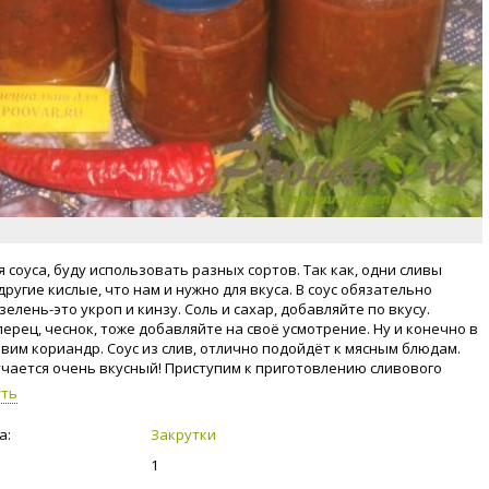
 соуса, буду использовать разных сортов. Так как, одни сливы
другие кислые, что нам и нужно для вкуса. В соус обязательно
елень-это укроп и кинзу. Соль и сахар, добавляйте по вкусу.
перец, чеснок, тоже добавляйте на своё усмотрение. Ну и конечно в
авим кориандр. Соус из слив, отлично подойдёт к мясным блюдам.
учается очень вкусный! Приступим к приготовлению сливового
зиму!
уть
а:
Закрутки
1