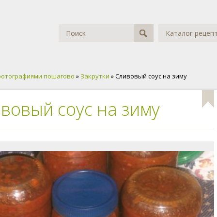
Каталог рецеп
фотографиями пошагово
»
Закрутки
» Сливовый соус на зиму
вовый соус на зиму