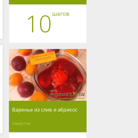
10
шагов
Варенье из слив и абрикос
Закрутки