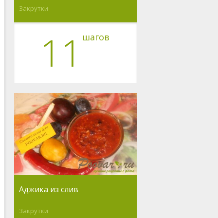
Закрутки
11
шагов
Аджика из слив
Закрутки