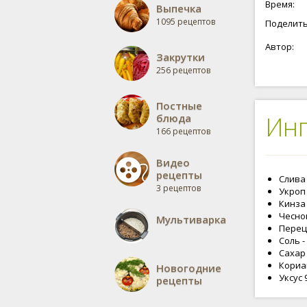
Время:
Выпечка
1095 рецептов
Поделить
Автор:
Закрутки
256 рецептов
Постные
Ин
блюда
166 рецептов
Видео
рецепты
Слива -
3 рецептов
Укроп 
Кинза 
Чеснок
Мультиварка
Перец 
Соль -
Сахар 
Кориан
Новогодние
Уксус 9
рецепты