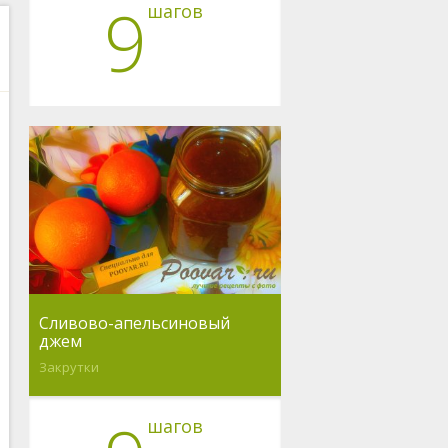
9
шагов
Сливово-апельсиновый
джем
Закрутки
шагов