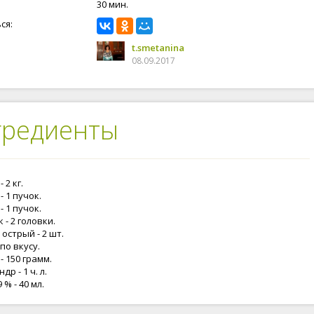
30 мин.
ся:
t.smetanina
08.09.2017
гредиенты
 2 кг.
- 1 пучок.
- 1 пучок.
 - 2 головки.
острый - 2 шт.
 по вкусу.
- 150 грамм.
др - 1 ч. л.
 % - 40 мл.