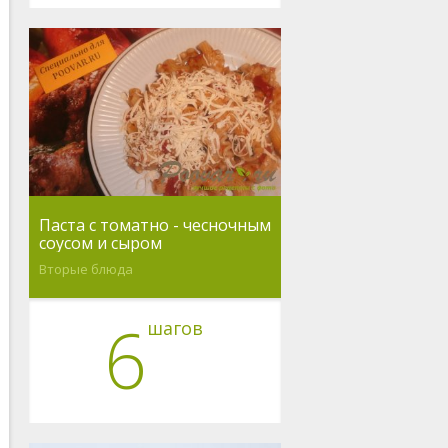
Паста с томатно - чесночным
соусом и сыром
Вторые блюда
6
шагов