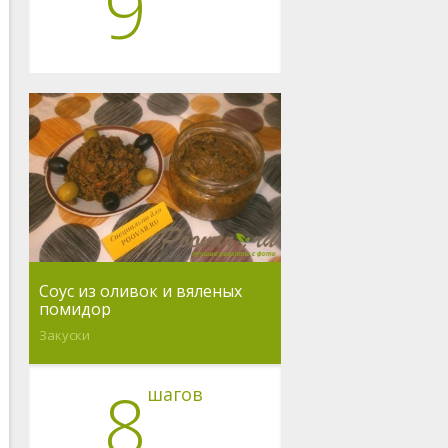
9
Соус из оливок и вяленых
помидор
Закуски
8
шагов