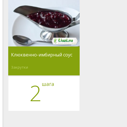
Клюквенно-имбирный соус
Закрутки
2
шага