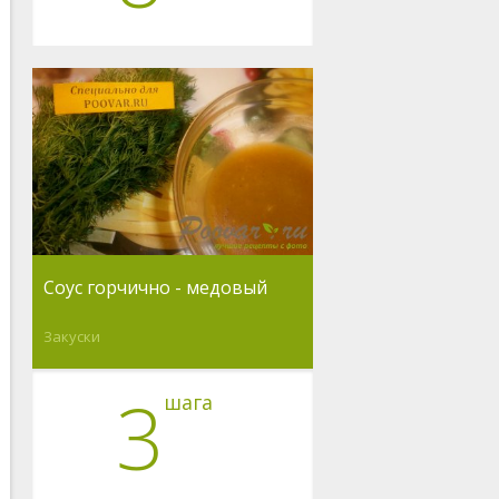
Соус горчично - медовый
Закуски
3
шага