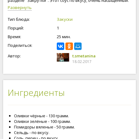
разделе "Закрутки". Этот соус по вкусу, очень насыщенный.
Его можно использовать на бутерброды, подавать с
Развернуть
овощами. Готовить совсем не сложно. Очень вкусный соус,
поверьте! Приступим!
Тип блюда:
Закуски
Порций:
1
Время:
25 мин.
Поделиться:
Автор:
t.smetanina
18.02.2017
Ингредиенты
Оливки чёрные - 130 грамм.
Оливки зелёные - 100 грамм.
Помидоры вяленые - 50 грамм.
Сельдь - по вкусу.
Соль, перец - по вкусу.