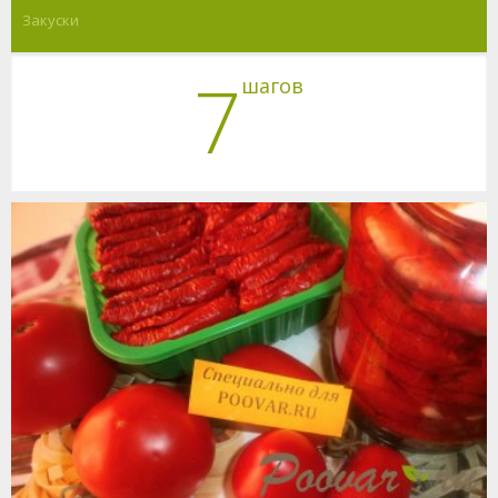
Закуски
7
шагов