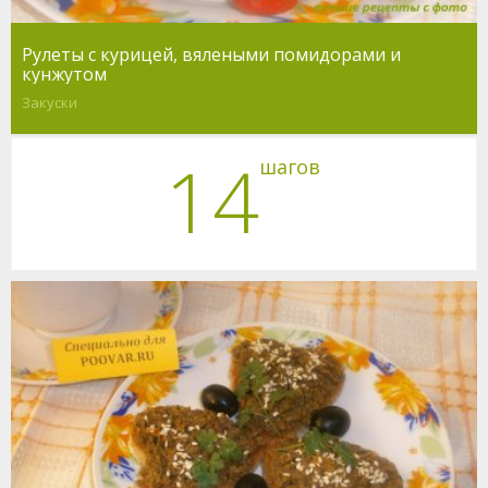
Рулеты с курицей, вялеными помидорами и
кунжутом
Закуски
14
шагов