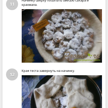
Начинку сверху посыпать смесью сахара и
11
крахмала.
Края теста завернуть на начинку.
12