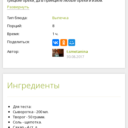
грецкие орехи, да в принципе любые орехи и изюм.
Формовку пирога, делайте по своему вкусу или
Развернуть
воспользуйтесь моей подсказкой. Как я формирую пирог со
сливой, орехами и изюмом вам подскажут мои пошаговые
Тип блюда:
Выпечка
фотографии. Приступим к приготовлению пирога!
Порций:
8
Время:
1 ч.
Поделиться:
Автор:
t.smetanina
30.08.2017
Ингредиенты
Для теста:
Сыворотка - 200 мл.
Творог - 50 грамм.
Соль - щепотка.
Сахар - 4 ст. л.