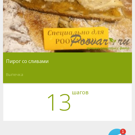
Пирог со сливами
Выпечка
13
шагов
1