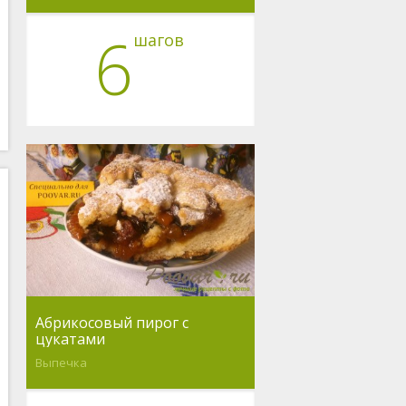
6
шагов
Абрикосовый пирог с
цукатами
Выпечка