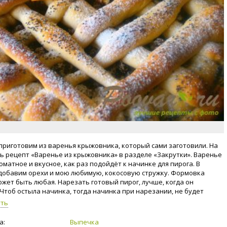
приготовим из варенья крыжовника, который сами заготовили. На
ть рецепт «Варенье из крыжовника» в разделе «Закрутки». Варенье
оматное и вкусное, как раз подойдёт к начинке для пирога. В
добавим орехи и мою любимую, кокосовую стружку. Формовка
ожет быть любая. Нарезать готовый пирог, лучше, когда он
 Чтоб остыла начинка, тогда начинка при нарезании, не будет
ься. Приступим к приготовлению пирога с крыжовником и орехами!
уть
а:
Выпечка