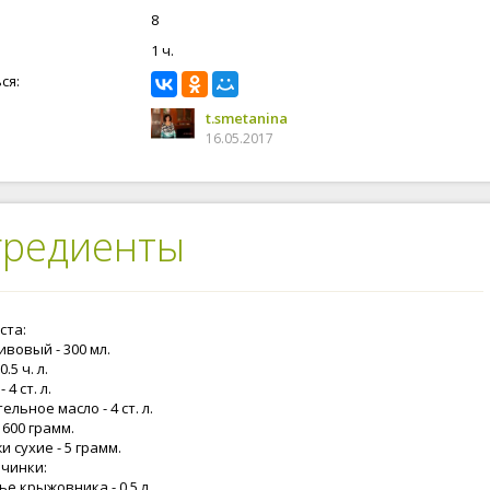
8
1 ч.
ся:
t.smetanina
16.05.2017
гредиенты
ста:
ивовый - 300 мл.
0.5 ч. л.
 4 ст. л.
ельное масло - 4 ст. л.
 600 грамм.
 сухие - 5 грамм.
ачинки:
е крыжовника - 0.5 л.