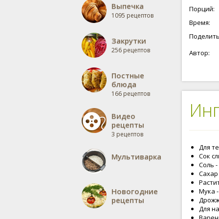
Выпечка
Порций:
1095 рецептов
Время:
Поделить
Закрутки
256 рецептов
Автор:
Постные
блюда
166 рецептов
Ин
Видео
рецепты
3 рецептов
Для те
Мультиварка
Сок сл
Соль - 
Сахар -
Растит
Новогодние
Мука -
рецепты
Дрожжи
Для н
Варень