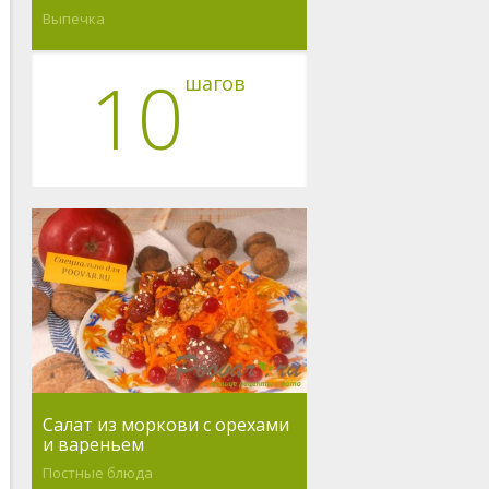
Выпечка
10
шагов
Салат из моркови с орехами
и вареньем
Постные блюда