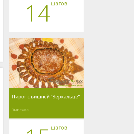
14
шагов
Пирог с вишней "Зеркальце"
Выпечка
шагов