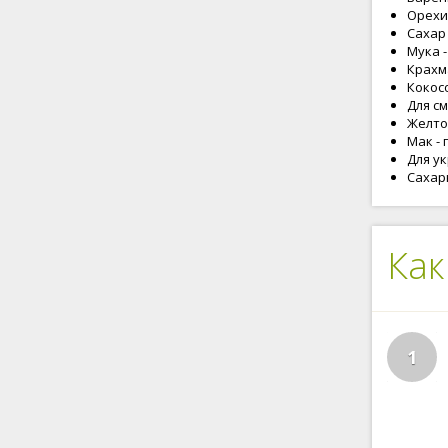
Орехи 
Сахар -
Мука - 
Крахмал
Кокосо
Для с
Желток
Мак - 
Для у
Сахарн
Как
1