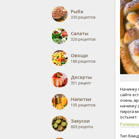
Рыба
330 рецептов
Салаты
326 рецептов
Овощи
186 рецептов
Десерты
351 рецепт
Начинку 
сайте ес
Напитки
очень ар
105 рецептов
начинку 
пирога м
остынет.
Закуски
растекат
Разверн
603 рецепта
Тип блюд