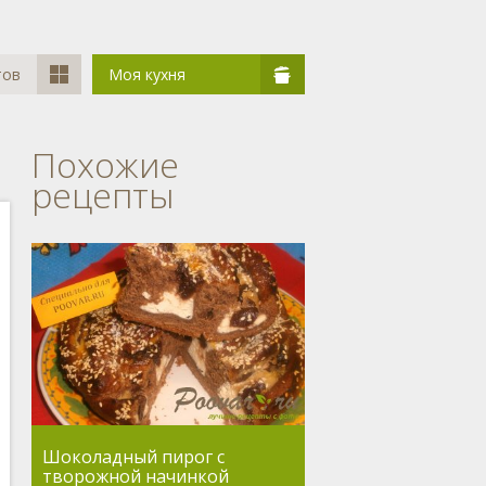
тов
Моя кухня
Похожие
рецепты
Шоколадный пирог с
творожной начинкой