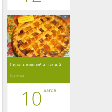
Пирог с вишней и тыквой
Выпечка
10
шагов