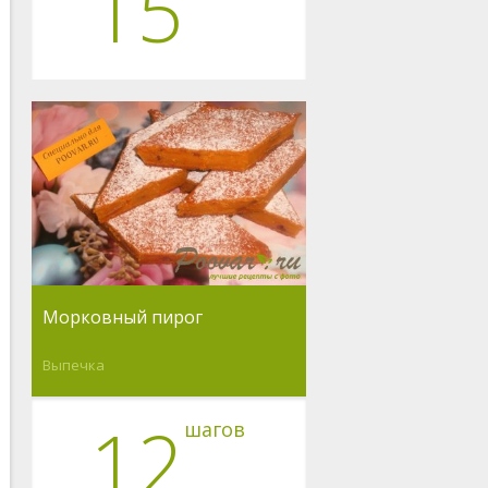
15
Морковный пирог
Выпечка
12
шагов