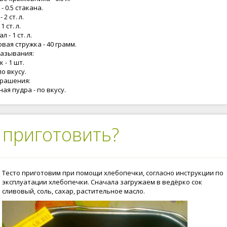
- 0.5 стакана.
 2 ст. л.
1 ст. л.
 - 1 ст. л.
вая стружка - 40 грамм.
мазывания:
 - 1 шт.
по вкусу.
крашения:
ая пудра - по вкусу.
 приготовить?
Тесто приготовим при помощи хлебопечки, согласно инструкции по
эксплуатации хлебопечки. Сначала загружаем в ведёрко сок
сливовый, соль, сахар, растительное масло.