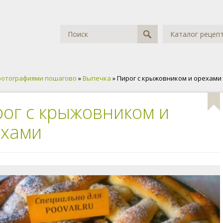
Каталог рецеп
фотографиями пошагово
»
Выпечка
» Пирог с крыжовником и орехами
ог с крыжовником и
ехами