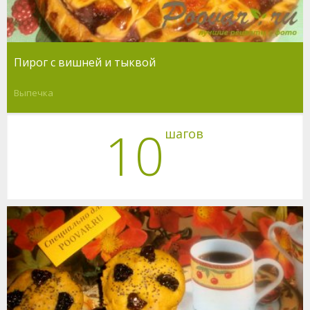
Пирог с вишней и тыквой
Выпечка
10
шагов