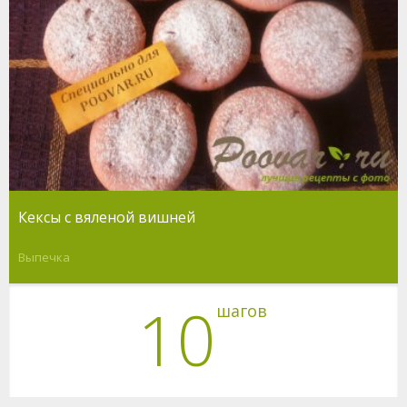
Кексы с вяленой вишней
Выпечка
10
шагов