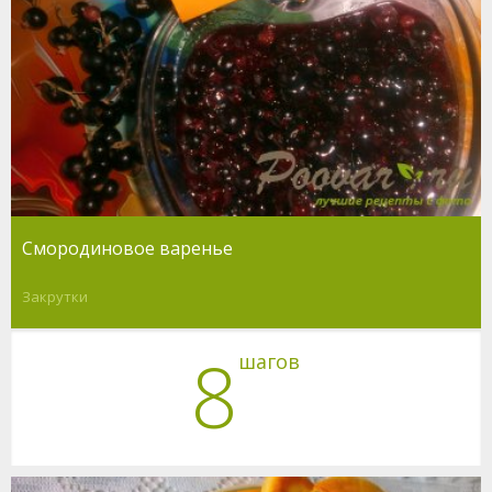
Смородиновое варенье
Закрутки
8
шагов