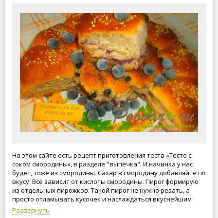
На этом сайте есть рецепт приготовления теста «Тесто с
соком смородины», в разделе "выпечка". И начинка у нас
будет, тоже из смородины. Сахар в смородину добавляйте по
вкусу. Всё зависит от кислоты смородины. Пирог формирую
из отдельных пирожков. Такой пирог не нужно резать, а
просто отламывать кусочек и наслаждаться вкуснейшим
пирогом из смородины. Приступим к приготовлению пирога!
Развернуть